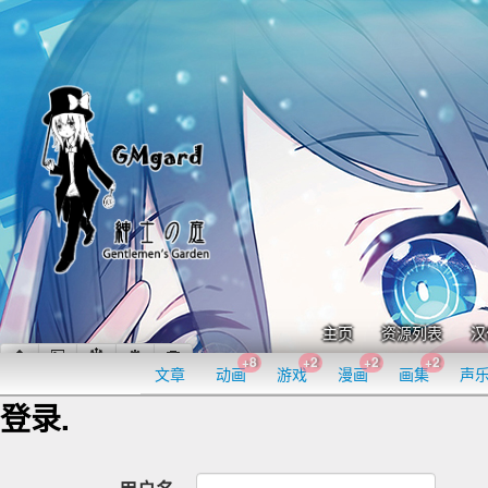
主页
资源列表
汉
+8
+2
+2
+2
文章
动画
游戏
漫画
画集
声
登录.