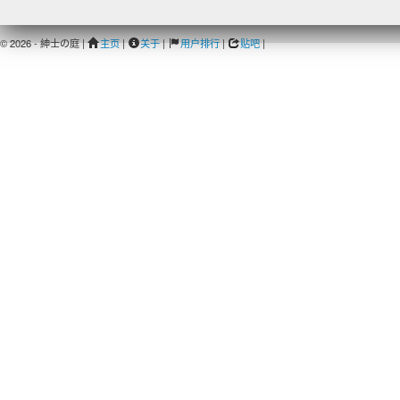
© 2026 - 紳士の庭 |
主页
|
关于
|
用户排行
|
贴吧
|