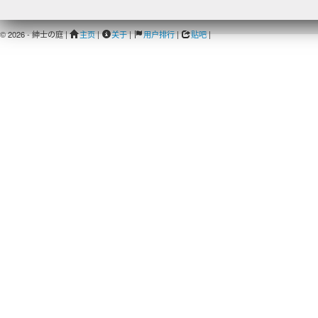
© 2026 - 紳士の庭 |
主页
|
关于
|
用户排行
|
贴吧
|