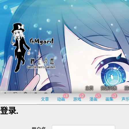
主页
资源列表
汉
+8
+2
+1
+2
文章
动画
游戏
漫画
画集
声
登录.