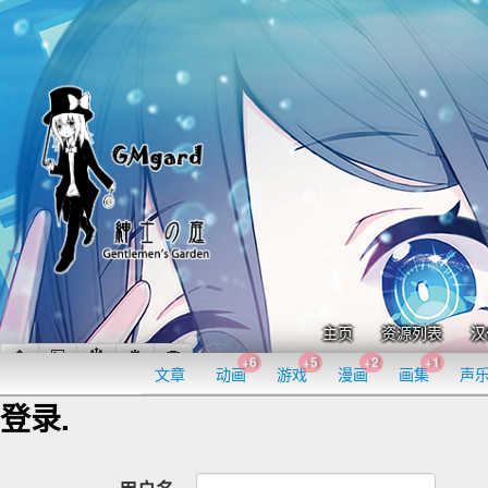
主页
资源列表
汉
+6
+5
+2
+1
文章
动画
游戏
漫画
画集
声
登录.