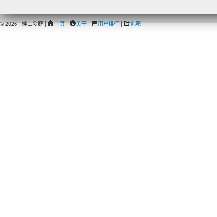
© 2026 - 紳士の庭 |
主页
|
关于
|
用户排行
|
贴吧
|