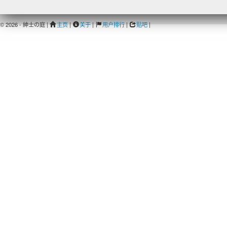
© 2026 - 紳士の庭 |
主页
|
关于
|
用户排行
|
贴吧
|