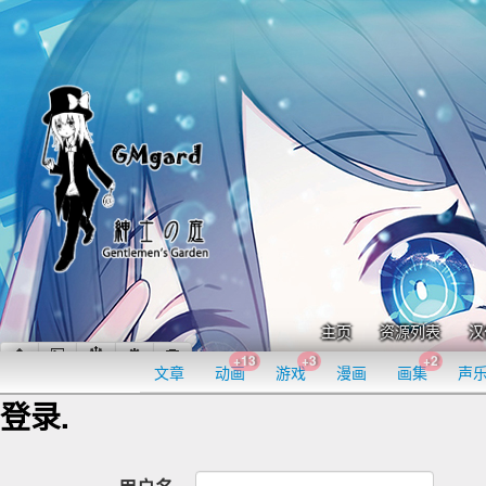
主页
资源列表
汉
+13
+3
+2
文章
动画
游戏
漫画
画集
声
登录.