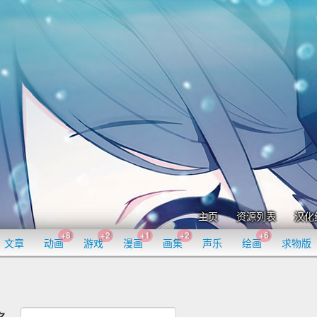
主页
资源列表
汉化
+8
+2
+1
+2
+6
文章
动画
游戏
漫画
画集
声乐
绘画
求物版