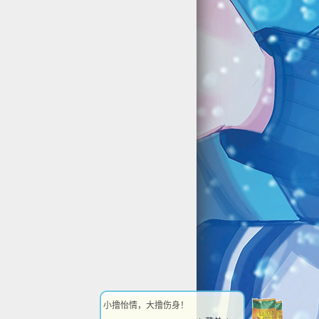
小撸怡情，大撸伤身！