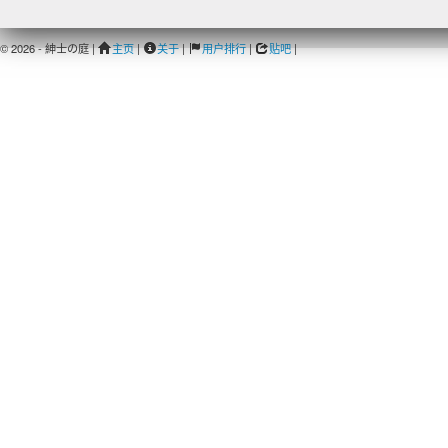
© 2026 - 紳士の庭 |
主页
|
关于
|
用户排行
|
贴吧
|