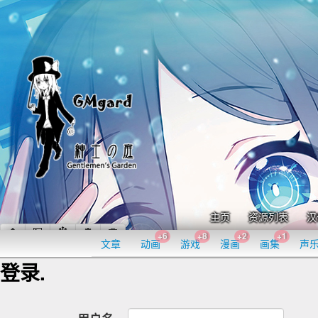
主页
资源列表
汉
+6
+8
+2
+1
文章
动画
游戏
漫画
画集
声
登录.