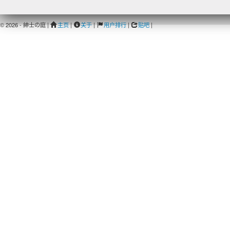
© 2026 - 紳士の庭 |
主页
|
关于
|
用户排行
|
贴吧
|