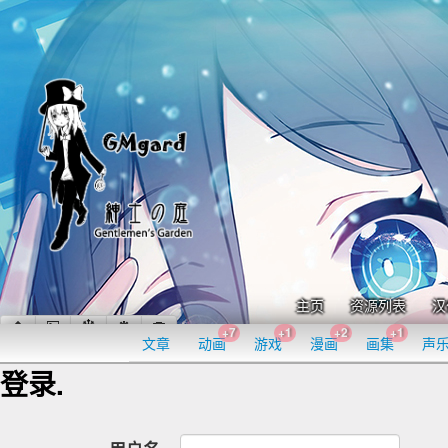
主页
资源列表
汉
+7
+1
+2
+1
文章
动画
游戏
漫画
画集
声
登录.