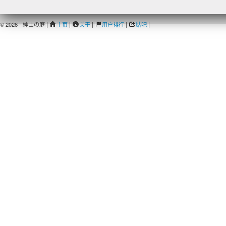
© 2026 - 紳士の庭 |
主页
|
关于
|
用户排行
|
贴吧
|