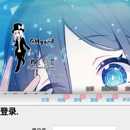
主页
资源列表
汉
+6
+5
+2
+1
文章
动画
游戏
漫画
画集
声
登录.