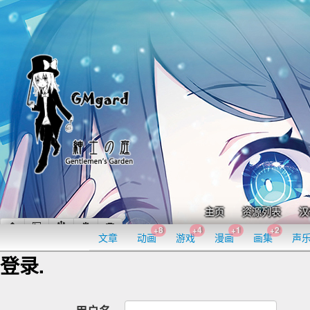
主页
资源列表
汉
+8
+4
+1
+2
文章
动画
游戏
漫画
画集
声
登录.