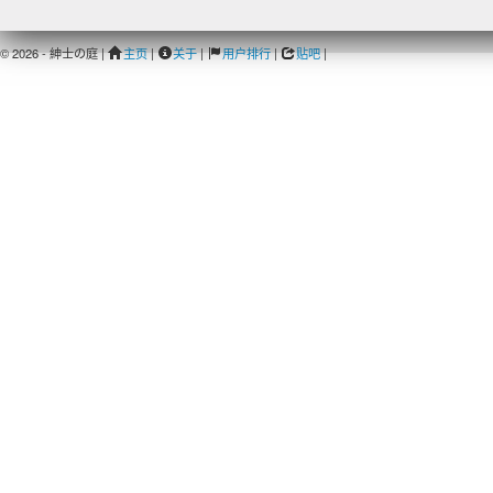
© 2026 - 紳士の庭 |
主页
|
关于
|
用户排行
|
贴吧
|