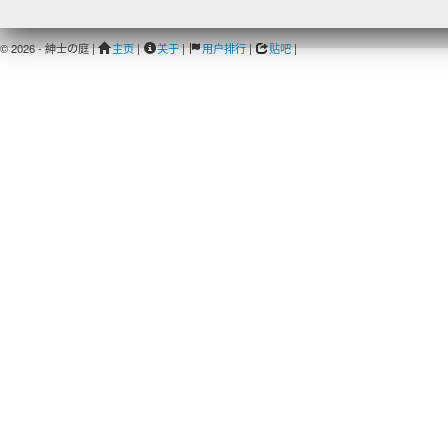
© 2026 - 紳士の庭 |
主页
|
关于
|
用户排行
|
贴吧
|