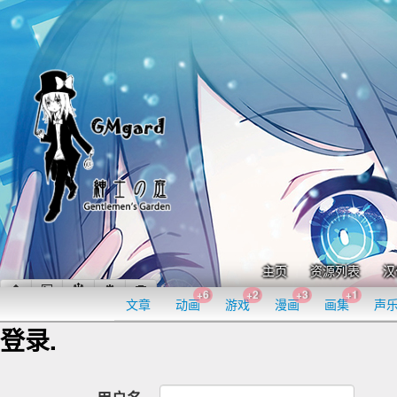
主页
资源列表
汉
+6
+2
+3
+1
文章
动画
游戏
漫画
画集
声
登录.