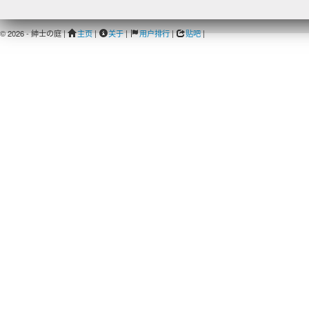
© 2026 - 紳士の庭 |
主页
|
关于
|
用户排行
|
贴吧
|