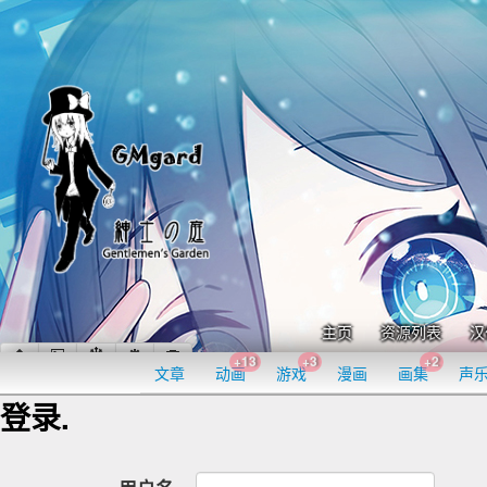
主页
资源列表
汉
+13
+3
+2
文章
动画
游戏
漫画
画集
声
登录.