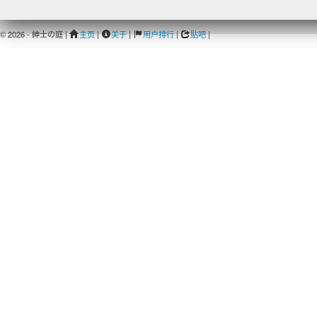
© 2026 - 紳士の庭 |
主页
|
关于
|
用户排行
|
贴吧
|