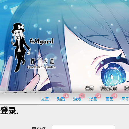
主页
资源列表
汉
+6
+1
+3
+1
文章
动画
游戏
漫画
画集
声
登录.