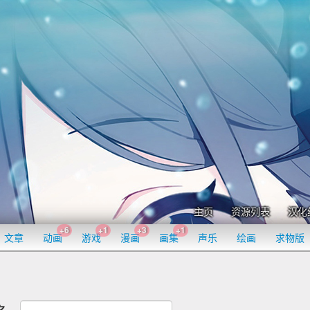
主页
资源列表
汉化
+6
+1
+3
+1
文章
动画
游戏
漫画
画集
声乐
绘画
求物版