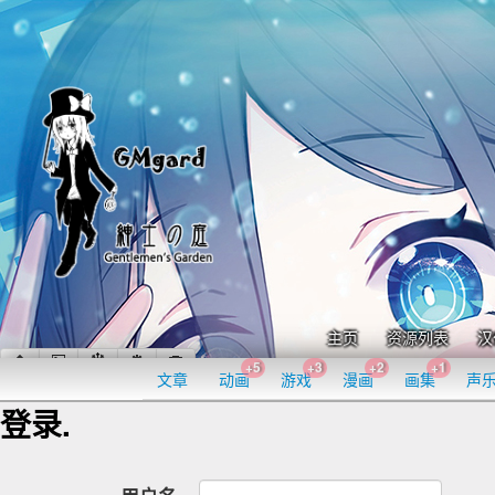
主页
资源列表
汉
+5
+3
+2
+1
文章
动画
游戏
漫画
画集
声
登录.