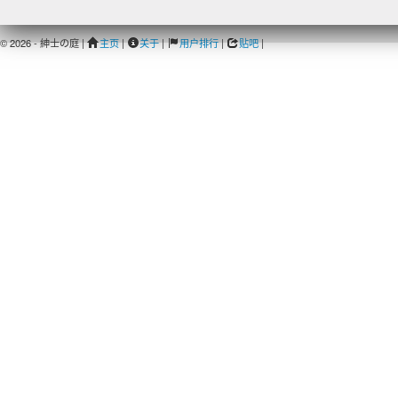
© 2026 - 紳士の庭 |
主页
|
关于
|
用户排行
|
贴吧
|