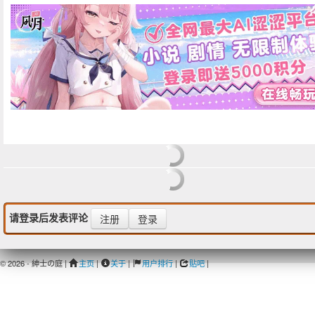
请登录后发表评论
注册
登录
© 2026 - 紳士の庭 |
主页
|
关于
|
用户排行
|
贴吧
|