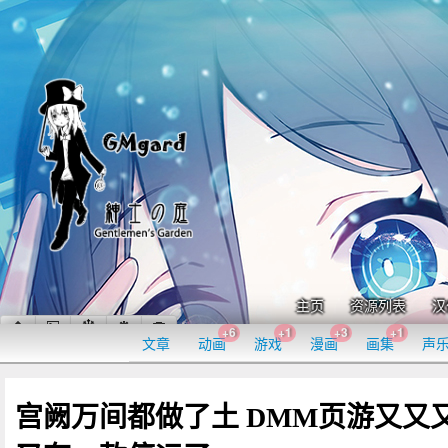
主页
资源列表
汉
+6
+1
+3
+1
文章
动画
游戏
漫画
画集
声
宫阙万间都做了土 DMM页游又又