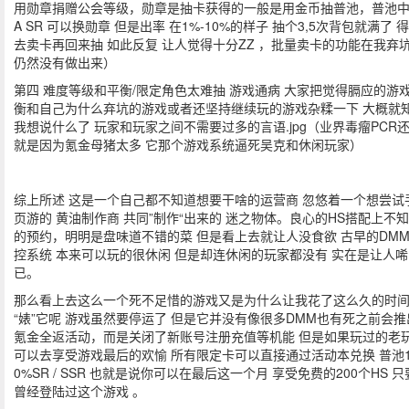
用勋章捐赠公会等级，勋章是抽卡获得的一般是用金币抽普池，普池
A SR 可以换勋章 但是出率 在1%-10%的样子 抽个3,5次背包就满了 
去卖卡再回来抽 如此反复 让人觉得十分ZZ ，批量卖卡的功能在我弃
仍然没有做出来）
第四 难度等级和平衡/限定角色太难抽 游戏通病 大家把觉得膈应的游
衡和自己为什么弃坑的游戏或者还坚持继续玩的游戏杂糅一下 大概就
我想说什么了 玩家和玩家之间不需要过多的言语.jpg（业界毒瘤PCR
就是因为氪金母猪太多 它那个游戏系统逼死吴克和休闲玩家）
综上所述 这是一个自己都不知道想要干啥的运营商 忽悠着一个想尝试
页游的 黄油制作商 共同”制作“出来的 迷之物体。良心的HS搭配上不
的预约，明明是盘味道不错的菜 但是看上去就让人没食欲 古早的DM
控系统 本来可以玩的很休闲 但是却连休闲的玩家都没有 实在是让人
已。
那么看上去这么一个死不足惜的游戏又是为什么让我花了这么久的时
“婊”它呢 游戏虽然要停运了 但是它并没有像很多DMM也有死之前会推
氪金全返活动，而是关闭了新账号注册充值等机能 但是如果玩过的老
可以去享受游戏最后的欢愉 所有限定卡可以直接通过活动本兑换 普池1
0%SR / SSR 也就是说你可以在最后这一个月 享受免费的200个HS 
曾经登陆过这个游戏 。