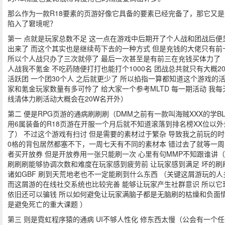
那么作为一款R18要素的页游好像它具备的要素已经完备了，那它又是
陷入了窘境呢？
第一 点就是玩家总数不足 这一点在游戏中后期开了个人战和团战后便
出来了 而这个其实也是继续苟下去的一种方式 但是充钱的大佬只有前
所以个人战只办了三次就停了 最后一次甚至是有前三在充钱买体力了
人战我不氪金 不吃药随便打打也能打个1000名 团战总共就只有大概2
活跃团 一个团30个人 之后就更少了 所以掐指一算都知道这个游戏的
家和氪金玩家数量有多可怜了 给大家一个参考MLTD 每一期活动 我每
线清体力刷活动大概会在20W名开外）
第二 便是RPG页游的通病刷刷刷（DMM之前有一款叫海贼XXX的学BL
用6属装备的R18页游在开服一个月后就不知道滚落到排名榜XX位以外
了） 不过这个游戏有扫讨 但是需要的素材过于繁杂 导致我之前玩的时
0格的背包居然都塞不下，一周七天有不同的素材本 错过去了就等一周
者买开放券 但是开放券用一张只能刷一次 心里有句MMP不知跟谁讲
刷刷刷能够协调次数和难度在玩家感到疲劳前 让玩家感到满足 坏的刷
诸如GBF 刷到天荒地老也不一定能刷到什么东西 （关键这屑游玩的人
而这屑游的在线社交系统也比较完善 能够让玩家产生社群意识 所以它
依旧还可以骗钱 所以如何避免让玩家满脑子都是无脑刷的枯燥和负面
是避免死亡的重大课题 ）
第三 则是霓虹程序猿的通病 UI不够人性化 修东西太慢（公会有一个