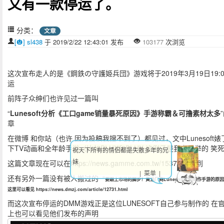
又有一款停运了。
分类：
文章
[🎃] sl438
于 2019/2/22 12:43:01 发布
103177
次浏览
这次宣布走人的是《鋼鉄の守護姫兵団》游戏将于2019年3月19日19:0
运
前阵子众绅们也许见过一篇叫
“
Lunesoft分析《工口game销量暴死原因》手游称霸＆可撸素材太多
章
在微博 和你站（也许 因为投稿我搜不到了）都见过，文中Lunesoft婊
下TV动画和全年龄手游（比如BLHX和BLHX 这例子是我自己举的 笑
祝天下所有的情侣都是失散多年的兄
妹
这篇文章现在可以在https://news.gamme.com.tw/1537114看到
| 菜单 |
还有另外一篇没有被人搬过的 “
要跟上市场的脚步！黄油厂商Lunesoft说明制作手游的原因
这里可以看见 https://news.dmzj.com/article/12731.html
而这次宣布停运的DMM游戏正是这位LUNESOFT自己参与制作的 在
上也可以看见他们发布的声明