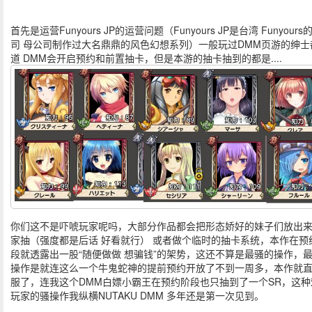
首先是运营Funyours JP的运营问题（Funyours JP是台湾 Funyour
司 母公司制作过大名鼎鼎的风色幻想系列）一般玩过DMM页游的绅士
道 DMM会开启预约和前置抽卡，但是本游的抽卡抽到的都是....
你们这不是吓唬玩家呢吗，大部分作品都会把形态娇好的妹子们放出
家抽（强度都是后话 好看就行） 或者做个临时的抽卡系统，本作在预
段就透露出一股“随便做做 想骗钱”的架势，这还不算是最骚的操作，
操作是就连这么一个牛鬼蛇神的提前预约开放了不到一周多，本作就
服了，连我这个DMM白嫖小霸王在预约阶段也只抽到了一个SR，这种
玩家的骚操作我纵横NUTAKU DMM 多年还是第一次见到。