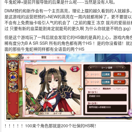
牛鬼蛇神+提前开服导致的后果是什么呢-----当然是没有人啦。
DMM预约和新作会有一个主页高亮，理论上摆的越久看到的人就越多
是这游戏的运营把预约+NEW的高亮在一周内就都用掉了，更不要提以
不会有上免费抽卡吸引人气的机会了（之前的魔王 冻京 拔月的爱丽丝
过 只要有新的韭菜能割肯定就能苟的更久啊 为什么你就是不明白.jpg
但是这个游戏玩了一阵后就会发现它的HS做的是真的上心，游戏内角
稀有度分为B A SR SSR 所有的角色都有两个HS ！是的你没看错！就
面的那些牛鬼蛇神同样都有全语音的两个HS
！！！！！100来个角色那就是200个社保的HS啊！