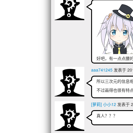
好吧，有一点点腰
胸，虽然可能实际
aaa741245
发表于 2018
所以三次元的信息
不过画得也很有特
[萝莉] 小小12
发表于 20
真人？？？