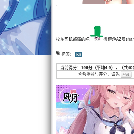
校车司机都懂的吧
微博@AZ嗓sha
标签：
loli
当前得分：
196分（平均4.9），（共4
若希望参与评分，请先
登录