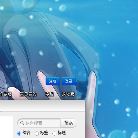
注册
登录
组专版
意见建议
投稿
求物版
综合
标签
标题