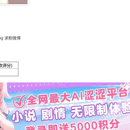
ng 求粉微博
0次评分）