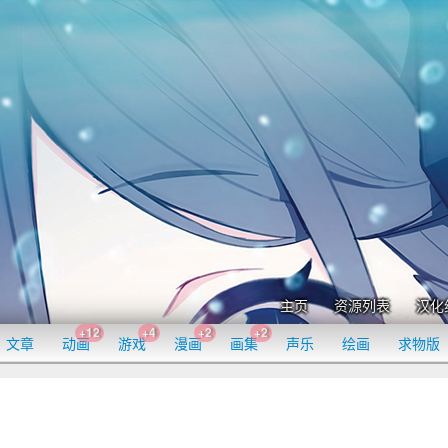
主页
资源列表
汉化
+12
+4
+2
+2
文章
动画
游戏
漫画
画集
声乐
绘画
求物版