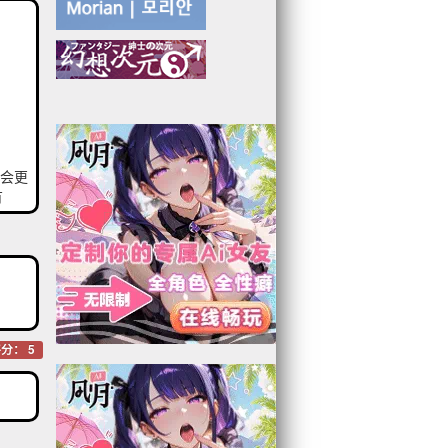
点会更
有
分： 5