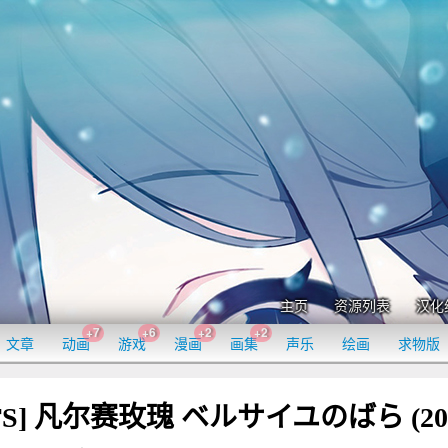
主页
资源列表
汉化
+7
+6
+2
+2
文章
动画
游戏
漫画
画集
声乐
绘画
求物版
YTS] 凡尔赛玫瑰 ベルサイユのばら (20