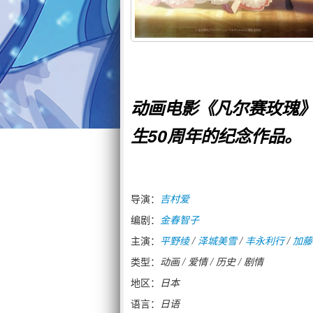
动画电影《凡尔赛玫瑰
生50周年的纪念作品。
导演：
吉村爱
编剧：
金春智子
主演：
平野绫
/
泽城美雪
/
丰永利行
/
加藤
类型：
动画 / 爱情 / 历史 / 剧情
地区：
日本
语言：
日语