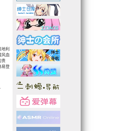
奥地利
腥风血
的贵
路易登
了