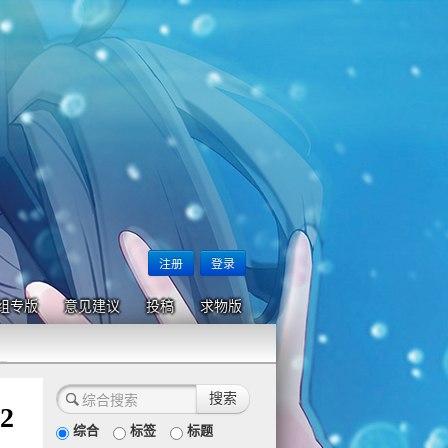
注册
登录
组专版
意见建议
投稿
求物版
2
综合
标签
标题