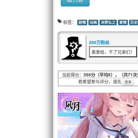
标签：
剧情
动画
泽野弘之
爱情
历史
200万粉丝
奥里给，干了兄弟们！
当前得分：
355分（平均5），（共71
若希望参与评分，请先
登录