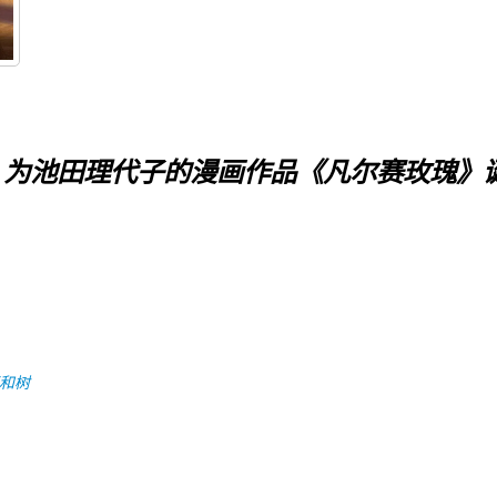
》为池田理代子的漫画作品《凡尔赛玫瑰》
和树