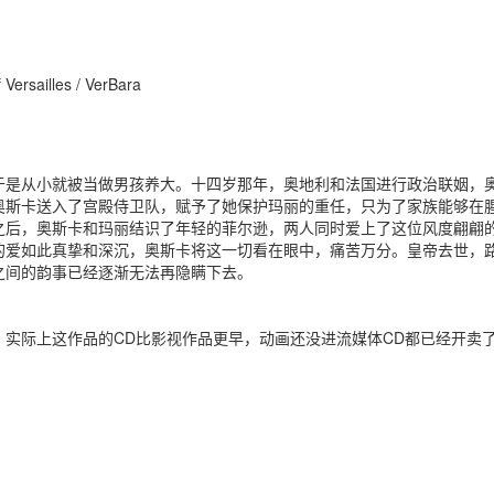
ailles / VerBara
于是从小就被当做男孩养大。十四岁那年，奥地利和法国进行政治联姻，
奥斯卡送入了宫殿侍卫队，赋予了她保护玛丽的重任，只为了家族能够在
之后，奥斯卡和玛丽结识了年轻的菲尔逊，两人同时爱上了这位风度翩翩
的爱如此真挚和深沉，奥斯卡将这一切看在眼中，痛苦万分。皇帝去世，
之间的韵事已经逐渐无法再隐瞒下去。
下，实际上这作品的CD比影视作品更早，动画还没进流媒体CD都已经开卖