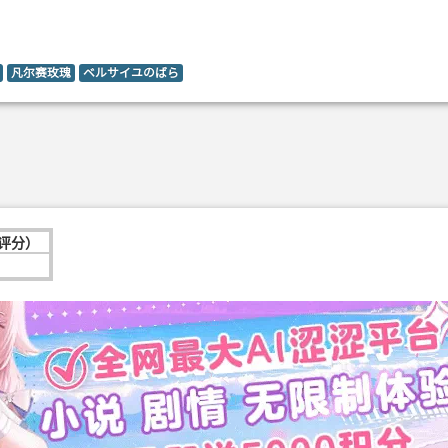
凡尔赛玫瑰
ベルサイユのばら
次评分）