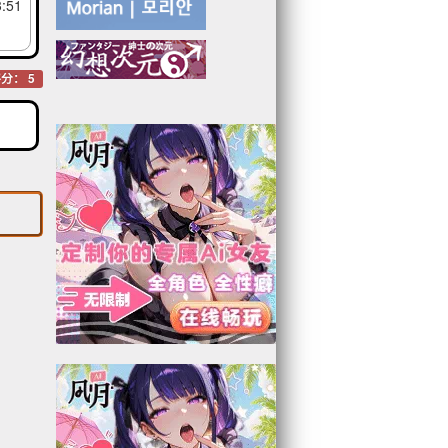
3:51
分： 5