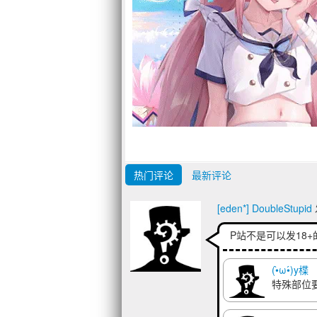
热门评论
最新评论
[eden*] DoubleStupid
P站不是可以发18
(•̀ω•́)y楪
特殊部位