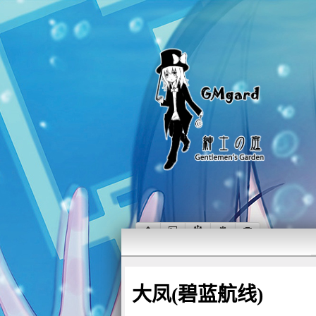
大凤(碧蓝航线)