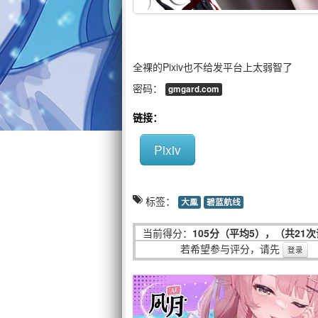
全裸的Pixiv也不给发平台上太弱智了
密码：
gmgard.com
链接：
Pixiv
标签：
大鳯
碧蓝航线
当前得分：
105分（平均5），（共21
若希望参与评分，请先
登录