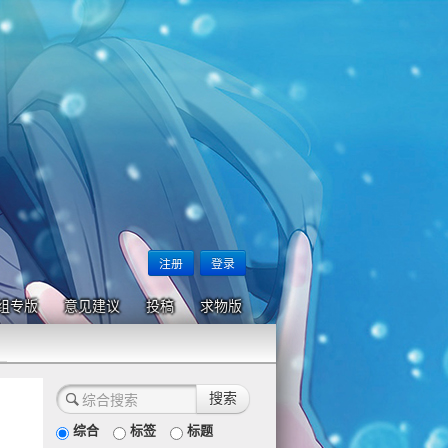
注册
登录
组专版
意见建议
投稿
求物版
综合
标签
标题