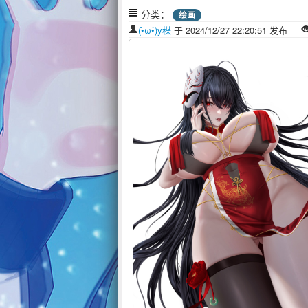
分类：
绘画
(•̀ω•́)y楪
于 2024/12/27 22:20:51 发布