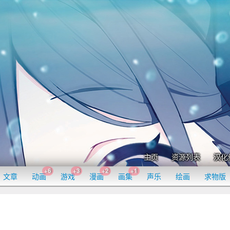
主页
资源列表
汉化
+6
+3
+2
+1
文章
动画
游戏
漫画
画集
声乐
绘画
求物版