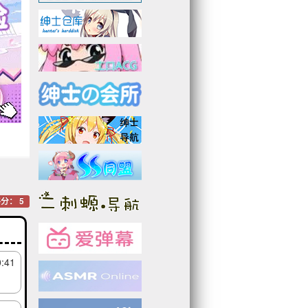
分： 5
0:41