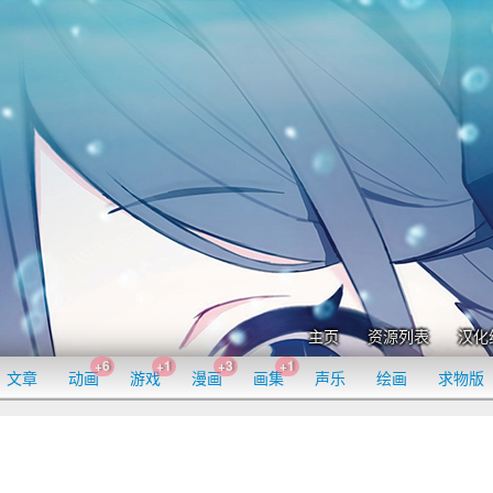
主页
资源列表
汉化
+6
+1
+3
+1
文章
动画
游戏
漫画
画集
声乐
绘画
求物版