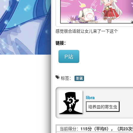
感觉很合适就让女儿来了一下这个
链接：
P站
标签：
圣诞
libra
培养皿的寄生虫
当前得分：
115分（平均5），（共23