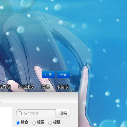
注册
登录
组专版
意见建议
投稿
求物版
综合
标签
标题