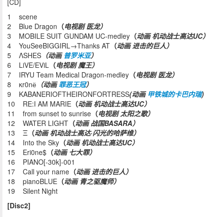
[CD]
1 scene
2 Blue Dragon
（
电视剧 医龙）
3 MOBILE SUIT GUNDAM UC-medley
（
动画 机动战士高达UC）
4 YouSeeBIGGIRL→Thanks AT
（
动画 进击的巨人）
5 ΛSHES
（动画
普罗米亚
）
6 LiVE/EViL
（
电视剧 魔王）
7 IRYU Team Medical Dragon-medley
（
电视剧 医龙）
8 κr0nё
（动画
罪恶王冠
）
9 KABANERIOFTHEIRONFORTRESS
(动画
甲铁城的卡巴内瑞
)
10 RE:I AM MARIE
（
动画 机动战士高达UC）
11 from sunset to sunrise
（
电视剧 太阳之歌）
12 WATER LIGHT
（
动画 战国BASARA）
13 Ξ
（
动画 机动战士高达·闪光的哈萨维）
14 Into the Sky
（
动画 机动战士高达UC）
15 Eri0ne$
（
动画 七大罪）
16 PIANO[-30k]-001
17 Call your name
（
动画 进击的巨人）
18 pianoBLUE
（
动画 青之驱魔师）
19 Silent Night
[Disc2]