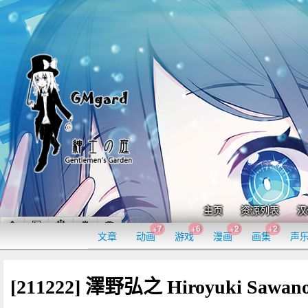
主页
资源列表
汉
+7
+6
+2
+2
文章
动画
游戏
漫画
画集
声
[211222] 澤野弘之 Hiroyuki Sawano