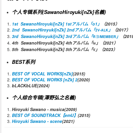
个人专辑系列(SawanoHiroyuki[nZk]名義)
1st
SawanoHiroyuki[nZk] 1stアルバム「o1」
（2015）
2nd
SawanoHiroyuki[nZk] 2ndアルバム「
」
（2017）
2V-ALK
3rd
SawanoHiroyuki[nZk] 3rdアルバム「
」
（201
R∃/MEMBER
4th
SawanoHiroyuki[nZk] 4thアルバム「
」（2021）
iv
5th
SawanoHiroyuki[nZk] 5thアルバム「
」（2023）
V
BEST系列
BEST OF VOCAL WORKS[nZk]
(2015)
BEST OF VOCAL WORKS [nZk] 2
(2020)
bLACKbLUE(2024)
个人综合专辑(澤野弘之名義)
Hiroyuki Sawano
- musica(2009)
BEST OF SOUNDTRACK【emU】
(2015)
Hiroyuki Sawano - scene
(2021)