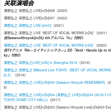
关联演唱会
澤野弘之 泽野弘之 LIVE[nZk]008（2023）
澤野弘之 泽野弘之 LIVE[nZk]007（2022）
澤野弘之 泽野弘之 LIVE [emU]
（2021）
澤野弘之 泽野弘之 LIVE “BEST OF VOCAL WORKS [nZk]”（2021）
自SawanoHiroyuki[nZk] 4thアルバム「iv」付BD
）
澤野弘之 泽野弘之 LIVE “BEST OF VOCAL WORKS [nZk]”
（2020）
自TVアニメ『86―エイティシックス―』ED「Avid / Hands Up to th
ky」付BD
）
澤野弘之 泽野弘之LIVE [nZk] in Shanghai 2019
（2019）
澤野弘之 泽野弘之 Billboard Live TOKYO（BEST OF VOCAL WORKS
k] 2）
（2019）
澤野弘之 泽野弘之 LIVE[nZk]005 (Sawano Hiroyuki REMEMBER)
（2
8）
澤野弘之 泽野弘之 LIVE[nZk]004 (泽野弘之 LIVE[nZk]004 (2016/11/
TOKYO DOME CITY HALL))
（2017）
澤野弘之 泽野弘之 LIVE[nZk]003 (Sawano Hiroyuki Live[nZk]003 Excl