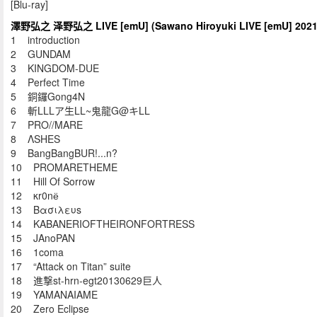
[Blu-ray]
澤野弘之 泽野弘之 LIVE [emU] (Sawano Hiroyuki LIVE [emU] 2021
1 introduction
2 GUNDAM
3 KINGDOM-DUE
4 Perfect Time
5 銅鑼Gong4N
6 斬LLLア生LL~鬼龍G@キLL
7 PRO//MARE
8 ΛSHES
9 BangBangBUR!...n?
10 PROMARETHEME
11 Hill Of Sorrow
12 κr0nё
13 Βασιλευs
14 KABANERIOFTHEIRONFORTRESS
15 JAnoPAN
16 1coma
17 “Attack on Titan” suite
18 進撃st-hrn-egt20130629巨人
19 YAMANAIAME
20 Zero Eclipse