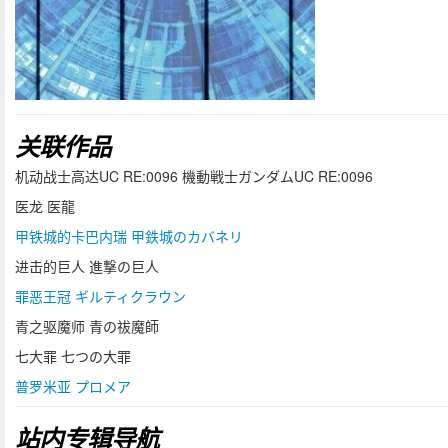
关联作品
机动战士高达UC RE:0096 機動戦士ガンダムUC RE:0096
医龙 医龍
甲铁城的卡巴内瑞 甲鉄城のカバネリ
进击的巨人 進撃の巨人
罪恶王冠 ギルティクラウン
青之驱魔师 青の祓魔師
七大罪 七つの大罪
普罗米亚 プロメア
站内专辑导航