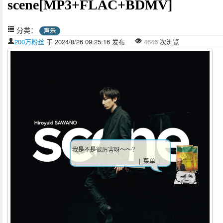
scene[MP3+FLAC+BDMV]
分类：
声乐
200万粉丝
于 2024/8/26 09:25:16 发布
4646
次浏览
我是不是很厉害呀～～？
| 菜单 |