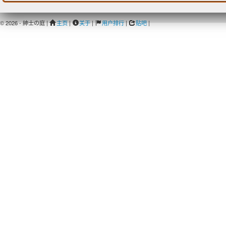
© 2026 - 紳士の庭 |
主页
|
关于
|
用户排行
|
贴吧
|