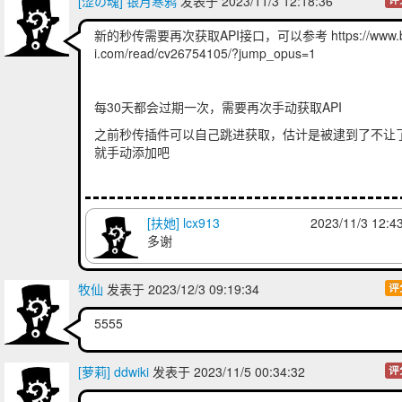
[涩の魂] 银月寒鸦
发表于 2023/11/3 12:18:36
新的秒传需要再次获取API接口，可以参考 https://www.bil
i.com/read/cv26754105/?jump_opus=1
每30天都会过期一次，需要再次手动获取API
之前秒传插件可以自己跳进获取，估计是被逮到了不让
就手动添加吧
[扶她] lcx913
2023/11/3 12:4
多谢
牧仙
发表于 2023/12/3 09:19:34
评
5555
[萝莉] ddwiki
发表于 2023/11/5 00:34:32
评