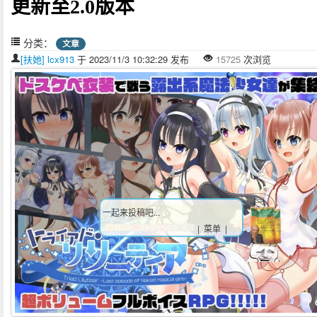
更新至2.0版本
分类：
文章
[扶她] lcx913
于 2023/11/3 10:32:29 发布
15725
次浏览
一起来投稿吧...
| 菜单 |