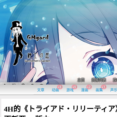
主页
资源列表
汉
+6
+6
+2
+1
文章
动画
游戏
漫画
画集
声
4H的《トライアド・リリーティア