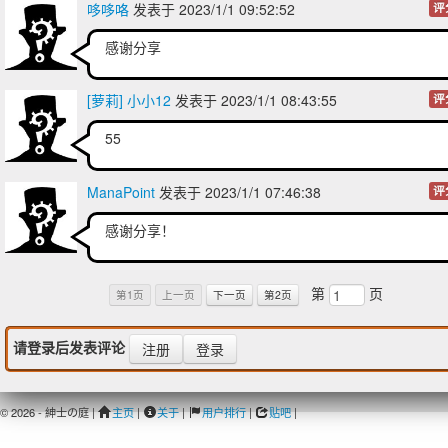
哆哆咯
发表于 2023/1/1 09:52:52
评
感谢分享
[萝莉] 小小12
发表于 2023/1/1 08:43:55
评
55
ManaPoint
发表于 2023/1/1 07:46:38
评
感谢分享！
第
页
第1页
上一页
下一页
第2页
请登录后发表评论
注册
登录
© 2026 - 紳士の庭 |
主页
|
关于
|
用户排行
|
贴吧
|