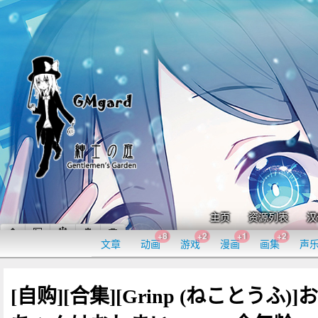
主页
资源列表
汉
+8
+2
+1
+2
文章
动画
游戏
漫画
画集
声
[自购][合集][Grinp (ねことうふ)]