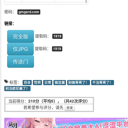
密码：
gmgard.com
链接：
完全版
提取码：
1919
仅JPG
提取码：
1919
传送门
标签：
百合
性转
日常
猫豆腐
别做哥哥了！
不当哥哥了！
别当欧尼酱了！
当前得分：
210分（平均5），（共42次评分）
若希望参与评分，请先
登录