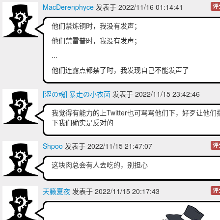
MacDerenphyce
发表于 2022/11/16 01:14:41
评
他们禁炼铜时，我没有发声；
他们禁雷普时，我没有发声；
...
他们连露点都禁了时，我发现自己不能发声了
[涩の魂] 暴走の小衣菌
发表于 2022/11/15 23:42:46
我觉得有能力的上Twitter也可骂骂他们下，好歹让他们
下我们确实是反对的
Shpoo
发表于 2022/11/15 21:47:07
评
这块肉总会有人去吃的，别担心
天籁夏夜
发表于 2022/11/15 20:17:43
评