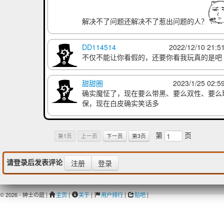
解决不了问题还解决不了惹出问题的人？
DD114514
2022/12/10 21:5
不仅不能让你看假的，还要你看我玩真的是吧
甜甜圈
2023/1/25 02:5
确实魔怔了，现在要么带黑、要么双性、要么
保，现在白皮确实笑话多
第
页
第1页
上一页
下一页
第3页
请登录后发表评论
注册
登录
© 2026 - 紳士の庭 |
主页
|
关于
|
用户排行
|
贴吧
|