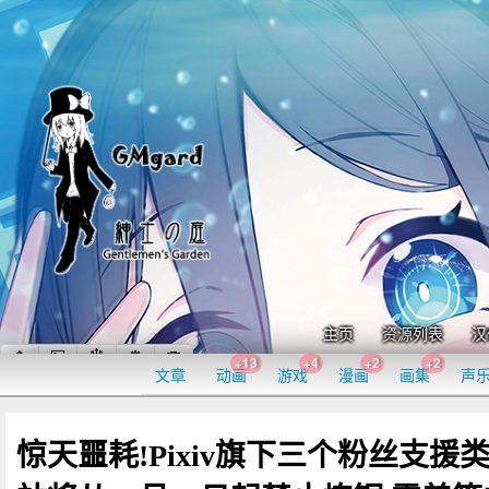
主页
资源列表
汉
+13
+4
+2
+2
文章
动画
游戏
漫画
画集
声
惊天噩耗!Pixiv旗下三个粉丝支援