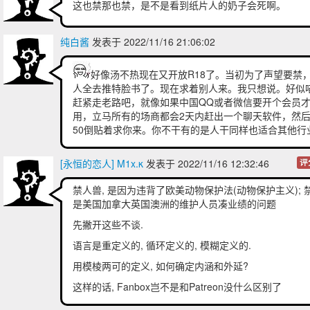
这也禁那也禁，是不是看到纸片人的奶子会死啊。
纯白酱
发表于 2022/11/16 21:06:02
好像汤不热现在又开放R18了。当初为了声望要禁
人全去推特脸书了。现在求着别人来。我只想说。好似
赶紧走老路吧，就像如果中国QQ或者微信要开个会员
用，立马所有的场商都会2天内赶出一个聊天软件，然
50倒贴着求你来。你不干有的是人干同样也适合其他行
[永恒的恋人] M1x.κ
发表于 2022/11/16 12:32:46
评
禁人兽, 是因为违背了欧美动物保护法(动物保护主义); 禁Lo
是美国加拿大英国澳洲的维护人员凑业绩的问题
先撇开这些不谈.
语言是重定义的, 循环定义的, 模糊定义的.
用模棱两可的定义, 如何确定内涵和外延?
这样的话, Fanbox岂不是和Patreon没什么区别了