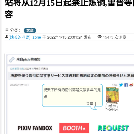
站将从12月15日起禁止炼铜,雷普等
容
分类：
文章
[站长的老婆] lzone
于 2022/11/15 20:01:24 发布
15473
次浏览
祝天下所有的情侣都是失散多年的兄
妹
| 菜单 |