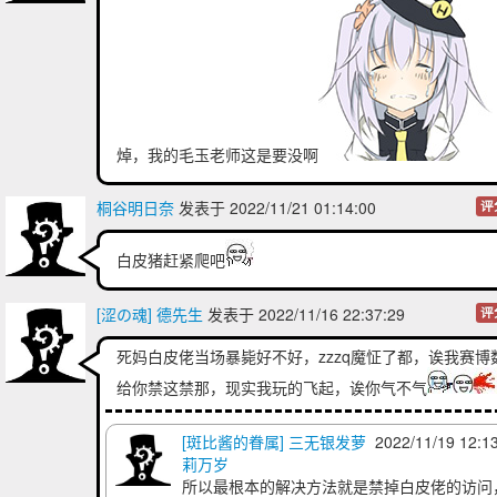
焯，我的毛玉老师这是要没啊
桐谷明日奈
发表于 2022/11/21 01:14:00
评
白皮猪赶紧爬吧
[涩の魂] 德先生
发表于 2022/11/16 22:37:29
评
死妈白皮佬当场暴毙好不好，zzzq魔怔了都，诶我赛博
给你禁这禁那，现实我玩的飞起，诶你气不气
[斑比酱的眷属] 三无银发萝
2022/11/19 12:1
莉万岁
所以最根本的解决方法就是禁掉白皮佬的访问