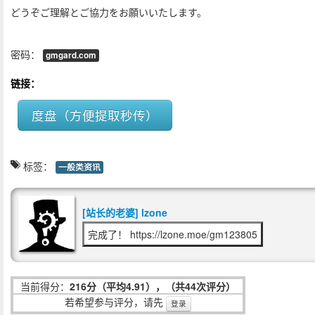
どうぞご理解とご協力をお願いいたします。
密码：
gmgard.com
链接：
度盘（方便提取秒传）
标签：
一般类资讯
[站长的老婆] lzone
完成了！ https://lzone.moe/gm123805
当前得分：
216分（平均4.91），（共44次评分）
若希望参与评分，请先
登录