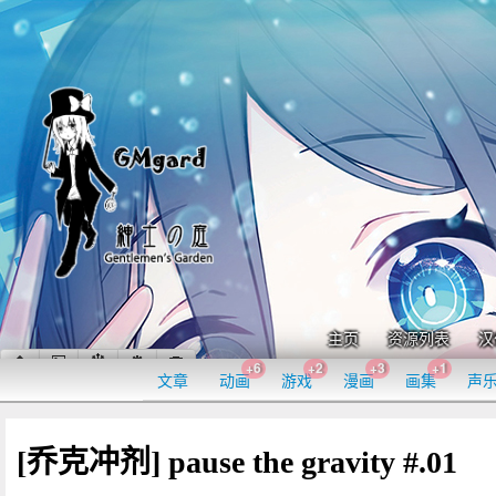
主页
资源列表
汉
+6
+2
+3
+1
文章
动画
游戏
漫画
画集
声
[乔克冲剂] pause the gravity #.01