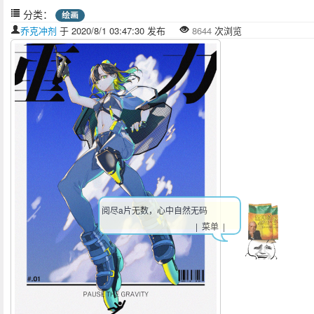
分类：
绘画
乔克冲剂
于 2020/8/1 03:47:30 发布
8644
次浏览
阅尽a片无数，心中自然无码
| 菜单 |