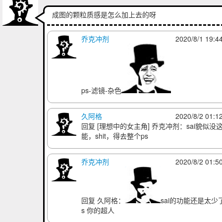
成图的颗粒质感是怎么加上去的呀
乔克冲剂
2020/8/1 19:4
ps-滤镜-杂色
久阿格
2020/8/2 01:1
回复
[理想中的女主角] 乔克冲剂
：sai貌似没
能，shit，得去整个ps
乔克冲剂
2020/8/2 01:5
回复
久阿格
：
sai的功能还是太少了
s 你的超人