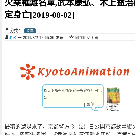
火案罹難名單,武本康弘、木上益治
定身亡[2019-08-02]
分类：
文章
老幺
于 2019/8/2 17:55:36 发布
59769
次浏览
祝天下所有的情侣都是失散多年的兄
妹
| 菜单 |
最糟的還是來了。京都警方今（2）日公開京都動畫縱
件 10 名喪生名單，《幸運星》導演武本康弘、京都動