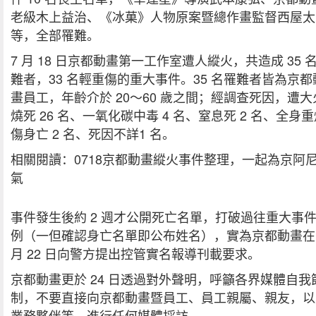
老級木上益治、《冰菓》人物原案暨總作畫監督西屋太
等，全部罹難。
7 月 18 日京都動畫第一工作室遭人縱火，共造成 35 
難者，33 名輕重傷的重大事件。35 名罹難者皆為京都
畫員工，年齡介於 20～60 歲之間；經調查死因，遭大
燒死 26 名、一氧化碳中毒 4 名、窒息死 2 名、全身
傷身亡 2 名、死因不詳1 名。
相關閱讀：0718京都動畫縱火事件整理，一起為京阿
氣
事件發生後約 2 週才公開死亡名單，打破過往重大事
例（一但確認身亡名單即公布姓名），實為京都動畫在 
月 22 日向警方提出控管實名報導刊載要求。
京都動畫更於 24 日透過對外聲明，呼籲各界媒體自我
制，不要直接向京都動畫暨員工、員工親屬、親友，以
業務夥伴等，進行任何媒體採訪。