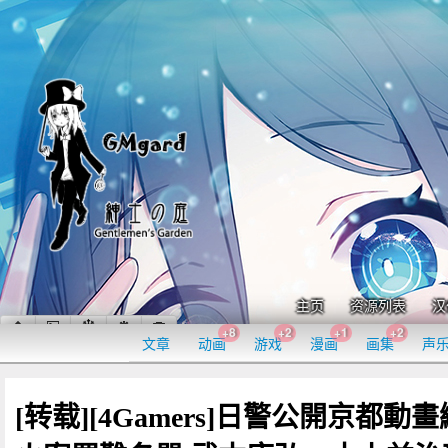
主页
资源列表
汉
+8
+2
+1
+2
文章
动画
游戏
漫画
画集
声
[转载][4Gamers]日警公開京都動畫