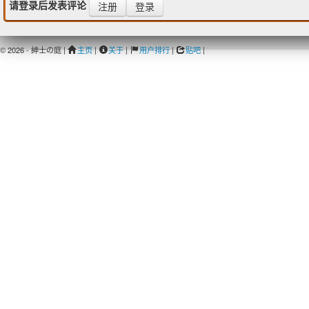
请登录后发表评论
注册
登录
© 2026 - 紳士の庭 |
主页
|
关于
|
用户排行
|
贴吧
|