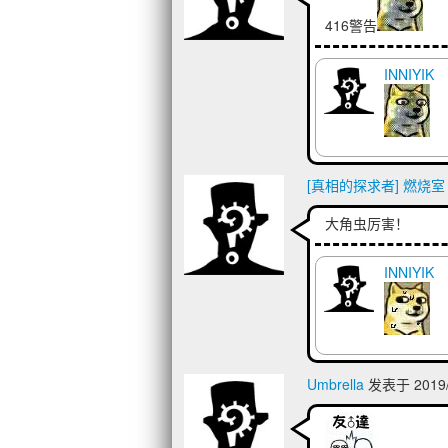
416警告
INNIYIK
[真相的探求者] 燃烧室
大角虫厉害！
INNIYIK
Umbrella
发表于 2019/