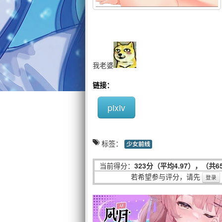
我老婆
链接：
pixiv
标签：
少女前线
当前得分：
323分（平均4.97），（共
若希望参与评分，请先
登录