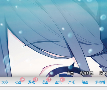
主页
资源列表
汉化
+6
+2
+3
+1
文章
动画
游戏
漫画
画集
声乐
绘画
求物版