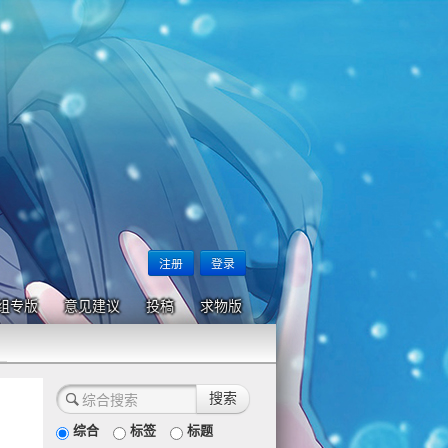
注册
登录
组专版
意见建议
投稿
求物版
综合
标签
标题