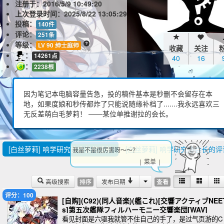
注册于：
2016/5/9 10:49:20
上次登录时间：
2025/8/22 13:05:29
投稿：
140件
评论：
251条
等级：
LV 90 绅士庭师
收藏
关注
：
14261点
40
16
：
2238根
因为笔记本电脑容量告急，投的稿件基本是秒删不会留存在本
地，如果度娘和秒传都炸了只能说随缘补档了.......我永远喜欢三
无反差萌白毛萝莉！ ——某位单推谢拉的会长。
[白丝萝莉] 响学研究协会长的投稿
[白丝萝莉] 响学研究协会长的评
我是不是很厉害呀～～？
| 菜单 |
高级搜索
发布日期
排序
查看
评分：100
[自购](C92)(同人音楽)(艦これ)[交響アクティブNEE
s]第五次艦隊フィルハーモニー交響楽団[WAV]
看见封面是六驱我就管不住自己的手了，是过气页游的C