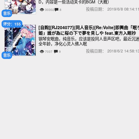
D，内容是一些活动关卡的BGM（大概）
投稿日期：
2019/6/8 08:14
30302
8
音乐
评分：155
[自购][RJ204077](同人音乐)[Re:Volte]即興曲「眠
姫」誰が為に桜の下で夢を見しや feat.東方入眠抄
钢琴安眠曲，纯音乐，应该是投同人音声区吧，最近沉
全年龄，净化心灵入佛入眠
投稿日期：
2018/6/2 14:58
7037
9
音乐