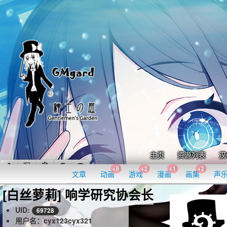
主页
资源列表
汉
+8
+2
+1
+2
文章
动画
游戏
漫画
画集
声
[白丝萝莉] 响学研究协会长
UID:
69728
用户名：cyx123cyx321