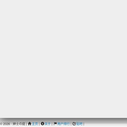
© 2026 - 紳士の庭 |
主页
|
关于
|
用户排行
|
贴吧
|