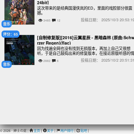
24bit]
这次带来的是经典国漫侠岚的ED，里面的戏腔部分很震
撼。
投稿日期：
2025/10/3 20:53
3485
12
音乐
评分：65
[自制修复版][2016]云翼星辰 - 黑暗森林 (原曲:Sch
rzer Regen)(flac)
因为找遍全网也没有找到无损版本，再加上自己又很想
听，于是自己鼓捣出来的修复版本，在接近原版听感的
况下尽力修复成无损版本，并重制了封面。
投稿日期：
2025/10/2 20:51
2882
6
音乐
© 2026 - 紳士の庭 |
主页
|
关于
|
用户排行
|
贴吧
|