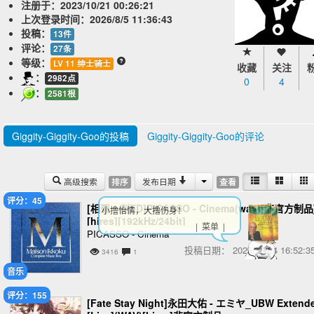
注册于：
2023/10/21 00:26:21
上次登录时间：
2026/8/5 11:36:43
投稿：
13件
评论：
27条
等级：
LV 11 绅士骑士
收藏
关注
：
2982点
0
4
：
2581根
Giggity-Giggity-Goo的投稿
Giggity-Giggity-Goo的评论
高级搜索
发布日期
排序
查看
评分：45
[相聚一刻ED]PICASSO - Cinema(wav)[非官方制品
小撸怡情，大撸伤身！
[hires][192kHz/24bit]
| 菜单 |
PICASSO - Cinema
投稿日期：
2025/12/24 16:52
3416
1
音乐
评分：155
[Fate Stay Night]永田大佑 - エミヤ_UBW Extend