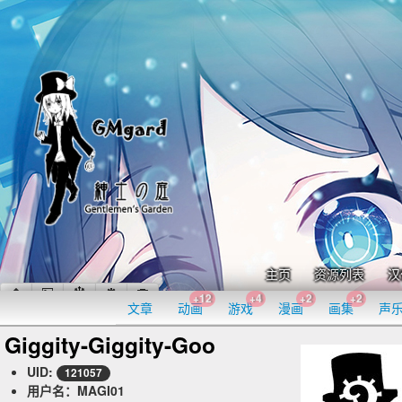
主页
资源列表
汉
+12
+4
+2
+2
文章
动画
游戏
漫画
画集
声
Giggity-Giggity-Goo
UID:
121057
用户名：MAGI01