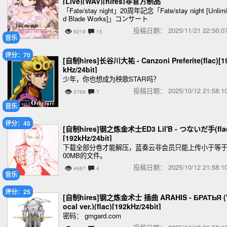
[Live](WAV)[hires]非官方制品
「Fate/stay night」20周年記念「Fate/stay night [Unlimi
d Blade Works]」コンサート
投稿日期：
2025/11/21 22:56
6219
15
音乐
评分：70
[自制hires]长谷川大祐 - Canzoni Preferite(flac)[1
kHz/24bit]
少年，你也想成为秧歌STAR吗？
投稿日期：
2025/10/12 21:58
5769
7
音乐
评分：45
[自制hires]钢之炼金术士ED3 Lil'B - つないだ手(fla
[192kHz/24bit]
下载全部分卷才能解压，蓝奏云非会员只能上传小于等于
00MB的文件。
投稿日期：
2025/10/12 21:58
4687
4
音乐
评分：25
[自制hires]钢之炼金术士 插曲 ARAHIS - БРАТЬЯ (
ocal ver.)(flac)[192kHz/24bit]
密码： gmgard.com