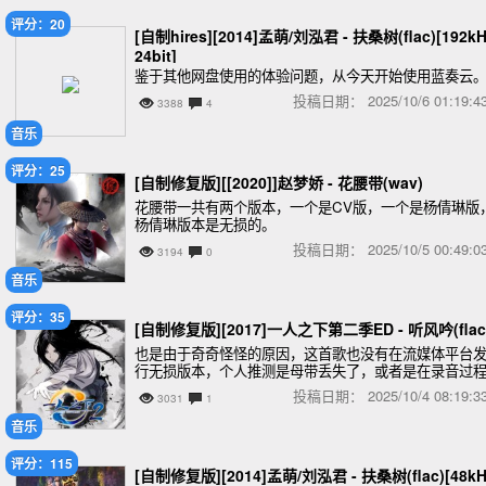
评分：20
[自制hires][2014]孟萌/刘泓君 - 扶桑树(flac)[192kH
24bit]
鉴于其他网盘使用的体验问题，从今天开始使用蓝奏云
投稿日期：
2025/10/6 01:19
3388
4
音乐
评分：25
[自制修复版][[2020]]赵梦娇 - 花腰带(wav)
花腰带一共有两个版本，一个是CV版，一个是杨倩琳版
杨倩琳版本是无损的。
投稿日期：
2025/10/5 00:49
3194
0
音乐
评分：35
[自制修复版][2017]一人之下第二季ED - 听风吟(flac
也是由于奇奇怪怪的原因，这首歌也没有在流媒体平台
行无损版本，个人推测是母带丢失了，或者是在录音过
中录制工作出现了问题。只能修成这样，将就着听吧。
投稿日期：
2025/10/4 08:19
3031
1
音乐
评分：115
[自制修复版][2014]孟萌/刘泓君 - 扶桑树(flac)[48kH