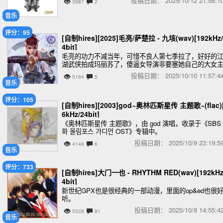
投稿日期：
2025/10/12 21:58
3987
2
音乐
评分：95
[自制hires][2025]毛亮/萨楚拉 - 九垓(wav)[192kHz/
4bit]
毛亮的功力不减当年，可惜不良人第七季拉了，好好的
湖武侠拍成玛丽苏了，傻逼女导演非要塞她自己的大女
人设，若森这个二货公司用新导演就不审核的吗？之前
投稿日期：
2025/10/10 11:57
5184
5
唐的龙脉说𤭢就𤭢，现在又盯着蛮子的804抢来抢
音乐
评分：105
[自制hires][2003]god~奥林匹斯星传 主题歌~(flac)
6kHz/24bit]
《奥林匹斯星传 主题歌》，由 god 演唱，收录于《SBS
화 올림포스 가디언 OST》专辑中。
投稿日期：
2025/10/9 23:19
4148
6
音乐
评分：733
[自制hires]大门一也 - RHYTHM RED(wav)[192kHz
4bit]
新世纪GPX也是很经典的一部动漫，里面的op&ed也很
听。
投稿日期：
2025/10/8 14:55
5528
81
音乐