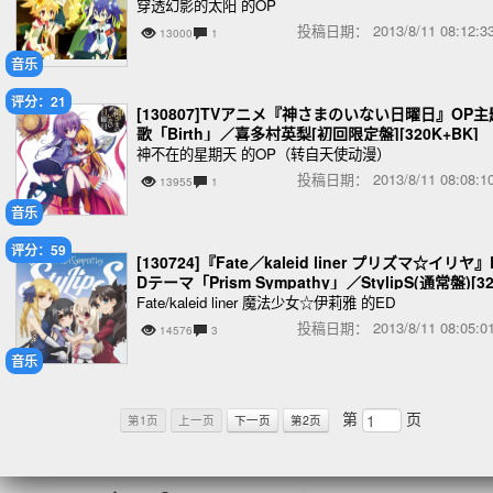
穿透幻影的太阳 的OP
投稿日期：
2013/8/11 08:12
13000
1
音乐
评分：21
[130807]TVアニメ『神さまのいない日曜日』OP主
歌「Birth」／喜多村英梨[初回限定盤][320K+BK]
神不在的星期天 的OP（转自天使动漫）
投稿日期：
2013/8/11 08:08
13955
1
音乐
评分：59
[130724]『Fate／kaleid liner プリズマ☆イリヤ』
Dテーマ「Prism Sympathy」／StylipS(通常盤)[32
K]
Fate/kaleid liner 魔法少女☆伊莉雅 的ED
投稿日期：
2013/8/11 08:05
14576
3
音乐
第
页
第1页
上一页
下一页
第2页