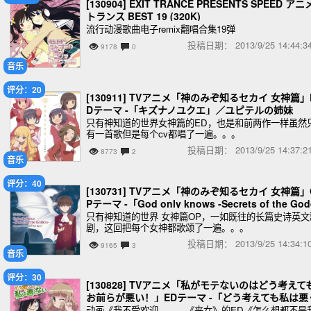
[130904] EXIT TRANCE PRESENTS SPEED アニ
トランス BEST 19 (320K)
流行动漫歌曲电子remix翻唱合集19弹
投稿日期：
2013/9/25 14:44
9178
0
音乐
评分：20
[130911] TVアニメ「神のみぞ知るセカイ 女神篇」
Dテーマ -「キズナノユクエ」／ユピテルの姉妹
只有神知道的世界女神篇的ED，也是和前两作一样虽然
有一首歌但是每个cv都唱了一遍。。。
投稿日期：
2013/9/25 14:37
8773
2
音乐
评分：40
[130731] TVアニメ「神のみぞ知るセカイ 女神篇」
Pテーマ -「God only knows -Secrets of the Go
ess-」
只有神知道的世界 女神篇OP，一如既往的长篇史诗英文
剧，这回把每个女神都歌颂了一遍。。。
投稿日期：
2013/9/25 14:34
9165
3
音乐
评分：30
[130828] TVアニメ「私がモテないのはどう考えて
お前らが悪い！」EDテーマ -「どう考えても私は悪
ない」／黒木智子(CV.橘田いずみ) (320K
动画《我不受欢迎。。。《丧女》的ED《怎么想都不是