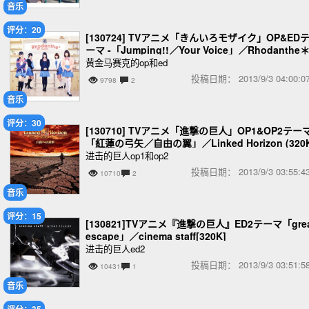
音乐
评分：20
[130724] TVアニメ「きんいろモザイク」OP&ED
ーマ -「Jumping!!／Your Voice」／Rhodanthe
黄金马赛克的op和ed
投稿日期：
2013/9/3 04:00
9798
2
音乐
评分：30
[130710] TVアニメ「進撃の巨人」OP1&OP2テーマ
「紅蓮の弓矢／自由の翼」／Linked Horizon (320
BK)
进击的巨人op1和op2
投稿日期：
2013/9/3 03:55
10710
2
音乐
评分：15
[130821]TVアニメ『進撃の巨人』ED2テーマ「grea
escape」／cinema staff[320K]
进击的巨人ed2
投稿日期：
2013/9/3 03:51
10431
1
音乐
评分：35