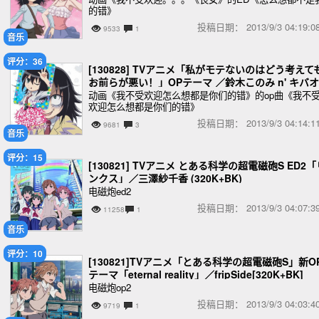
的错》
投稿日期：
2013/9/3 04:19
9533
1
音乐
评分：36
[130828] TVアニメ「私がモテないのはどう考えて
お前らが悪い！」OPテーマ ／鈴木このみ n' キバオ
ブアキバ (320K)
动画《我不受欢迎怎么想都是你们的错》的op曲《我不
欢迎怎么想都是你们的错》
投稿日期：
2013/9/3 04:14
9681
3
音乐
评分：15
[130821] TVアニメ とある科学の超電磁砲S ED2「
ンクス」／三澤紗千香 (320K+BK)
电磁炮ed2
投稿日期：
2013/9/3 04:07
11258
1
音乐
评分：10
[130821]TVアニメ「とある科学の超電磁砲S」新O
テーマ「eternal reality」／fripSide[320K+BK]
电磁炮op2
投稿日期：
2013/9/3 04:03
9719
1