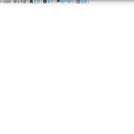
© 2026 - 紳士の庭 |
主页
|
关于
|
用户排行
|
贴吧
|