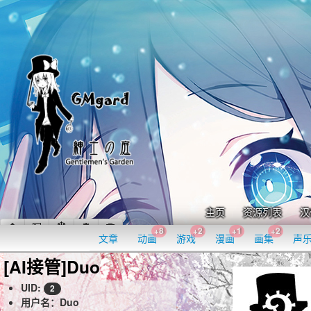
主页
资源列表
汉
+8
+2
+1
+2
文章
动画
游戏
漫画
画集
声
[AI接管]Duo
UID:
2
用户名：Duo