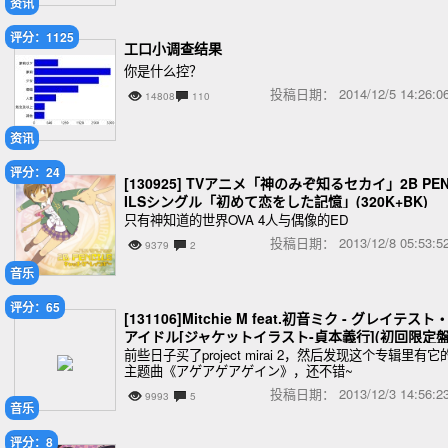
资讯
评分：1125
工口小调查结果
你是什么控？
投稿日期：
2014/12/5 14:26
14808
110
资讯
评分：24
[130925] TVアニメ「神のみぞ知るセカイ」2B PE
ILSシングル「初めて恋をした記憶」(320K+BK)
只有神知道的世界OVA 4人与偶像的ED
投稿日期：
2013/12/8 05:53
9379
2
音乐
评分：65
[131106]Mitchie M feat.初音ミク - グレイテスト
アイドル[ジャケットイラスト-貞本義行](初回限定盤
(DVD付)[320K]
前些日子买了project mirai 2，然后发现这个专辑里有它
主题曲《アゲアゲアゲイン》，还不错~
投稿日期：
2013/12/3 14:56
9993
5
音乐
评分：8