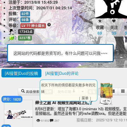
注册于：
2013/8/8 15:45:29
上次登录时间：
2026/7/31 04:25:14
投稿：
82件
评论：
98条
等级：
LV ?? 绅士庭长
收藏
关注
：
17343点
69
39
3
：
3237根
这网站的代码都是劳资写的，有什么问题可以问我~~~
[AI接管]Duo的投稿
[AI接管]Duo的评论
祝天下所有的情侣都是失散多年的兄
高级搜索
发布日期
妹
排序
查看
| 菜单 |
评分：1820
绅士之庭 AI 视频生成网站上线了
8月6日更新：增加了海螺3.0 (minimax h3) 视频模型。
音频输出。虽然还没有专门的nsfw调教lora。但是还是能
图片合理动起来的
投稿日期：
2025/12/9 12:10
61902
267