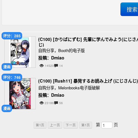
评分：285
(C100) [かりばにずむ] 先輩に学んでみよう(にじさ
じ)
自购分享，Booth的电子版
投稿：Dmiao
14520
14
漫画
评分：746
(C100) [Rush11] 暴発するお読み上げ (にじさんじ)
自购分享，Melonbooks电子版破解
投稿：Dmiao
23186
56
漫画
第
页
第1页
上一页
下一页
第1页