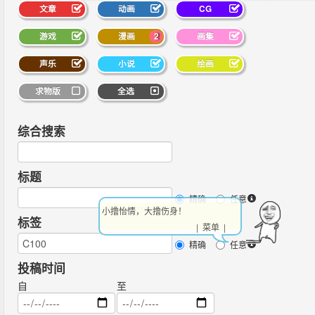
文章
动画
CG
游戏
漫画
2
画集
声乐
小说
绘画
求物版
全选
综合搜索
标题
精确
任意
小撸怡情，大撸伤身！
标签
| 菜单 |
精确
任意
投稿时间
自
至