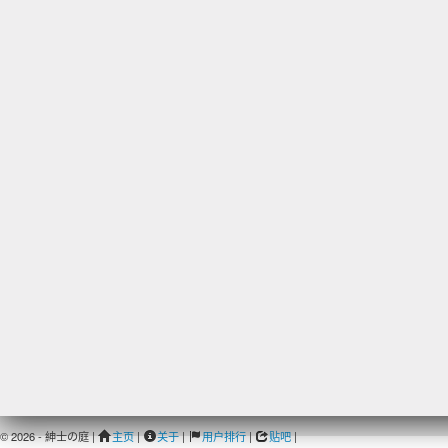
© 2026 - 紳士の庭 |
主页
|
关于
|
用户排行
|
贴吧
|