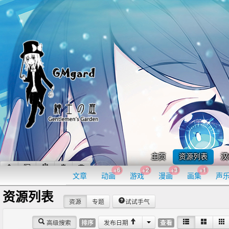
主页
资源列表
汉
+6
+2
+3
+1
文章
动画
游戏
漫画
画集
声
资源列表
资源
专题
试试手气
高级搜索
发布日期
排序
查看