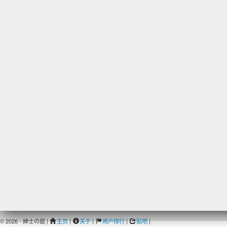
© 2026 - 紳士の庭 |
主页
|
关于
|
用户排行
|
贴吧
|