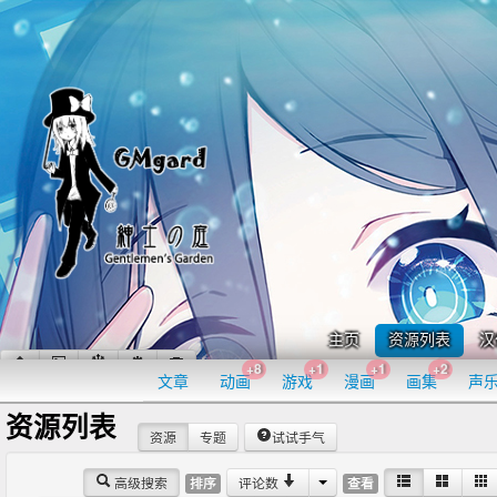
主页
资源列表
汉
+8
+1
+1
+2
文章
动画
游戏
漫画
画集
声
资源列表
资源
专题
试试手气
高级搜索
评论数
排序
查看