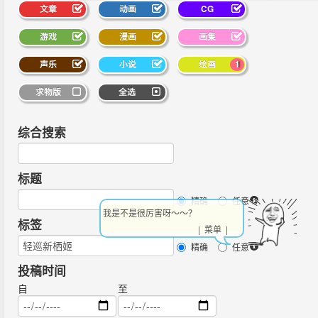
文章
动画
CG
游戏
漫画
画集
声乐
小说
绘画
1
求物版
全选
综合搜索
标题
精确
任意
我是不是很厉害呀～～？
标签
| 菜单 |
精确
任意
投稿时间
自
至