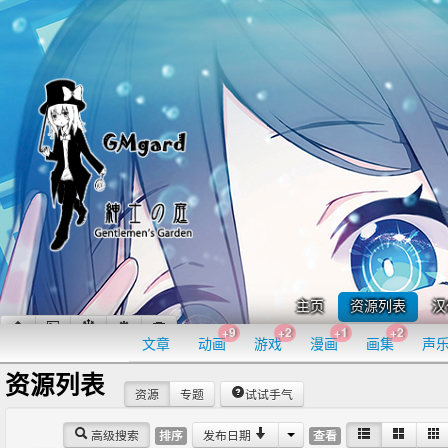
主页
资源列表
汉
+9
+2
+1
+2
文章
动画
游戏
漫画
画集
声
资源列表
资源
专题
试试手气
高级搜索
发布日期
排序
查看