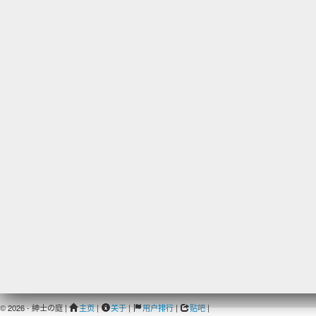
© 2026 - 紳士の庭 |
主页
|
关于
|
用户排行
|
贴吧
|