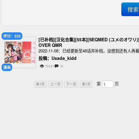
评分：255
[已补档][汉化合集][55本][SEQMED (ユメのオワリ)
OVER QMR
2022-11-08：已经更新至48话并补档，没想到还有人再
投稿：Usada_kidd
70181
10
漫画
第
页
第1页
上一页
下一页
第1页