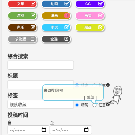
文章
动画
CG
游戏
漫画
1
画集
声乐
小说
绘画
求物版
全选
综合搜索
标题
精确
任意
来调教我吧！
标签
| 菜单 |
精确
任意
投稿时间
自
至