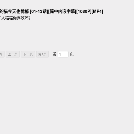
猫今天也忧郁 [01-13话][简中内嵌字幕][1080P][MP4]
干大猫猫你喜欢吗？
第
页
页
上一页
下一页
第1页