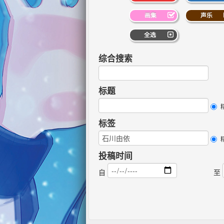
画集
声乐
全选
综合搜索
标题
标签
投稿时间
自
至