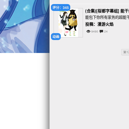
评分：345
(合集)[桜都字幕组] 能干的
能包下你所有家务的超能
投稿：漫游火焰
9490
24
动画
第1