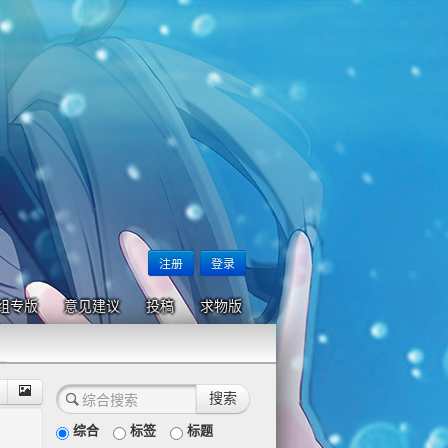
注册
登录
组专版
意见建议
投稿
求物版
综合
标签
标题