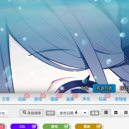
主页
资源列表
汉化
+6
+6
+3
+1
+6
文章
动画
游戏
漫画
画集
声乐
绘画
求物版
高级搜索
发布日期
排序
查看
手气
1
CG
游戏
漫画