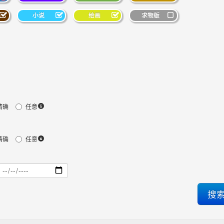
小说
绘画
求物版
精确
任意
精确
任意