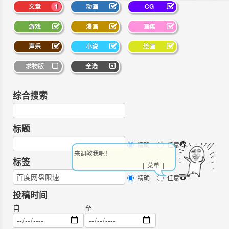
文章
1
动画
CG
游戏
漫画
画集
声乐
小说
绘画
求物版
全选
综合搜索
标题
精确
任意
来调教我吧！
标签
| 菜单 |
精确
任意
投稿时间
自
至