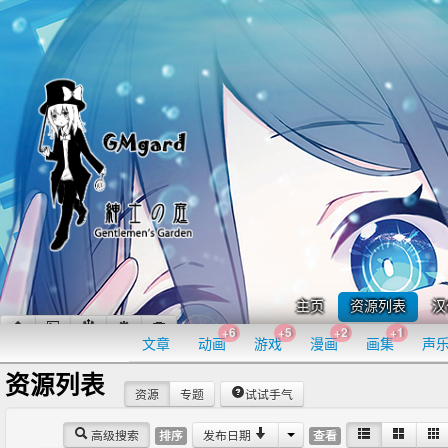
主页
资源列表
汉
+6
+5
+2
+1
文章
动画
游戏
漫画
画集
声
资源列表
资源
专题
试试手气
高级搜索
发布日期
排序
查看