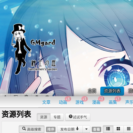
主页
资源列表
汉
+6
+5
+2
+1
文章
动画
游戏
漫画
画集
声
资源列表
资源
专题
试试手气
高级搜索
发布日期
排序
查看