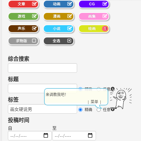
文章
动画
CG
游戏
漫画
画集
声乐
小说
绘画
1
求物版
全选
综合搜索
标题
精确
任意
来调教我吧！
标签
| 菜单 |
精确
任意
投稿时间
自
至