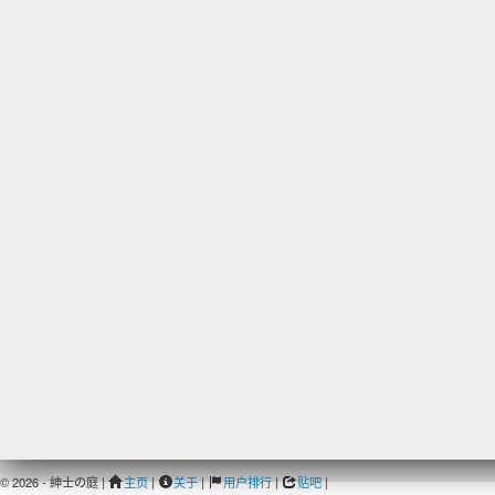
© 2026 - 紳士の庭 |
主页
|
关于
|
用户排行
|
贴吧
|