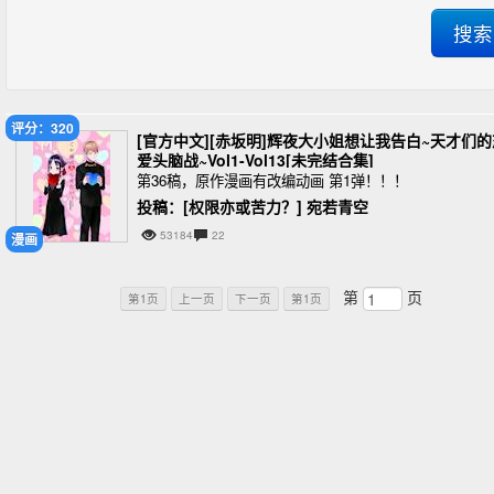
评分：320
[官方中文][赤坂明]辉夜大小姐想让我告白~天才们的
爱头脑战~Vol1-Vol13[未完结合集]
第36稿，原作漫画有改编动画 第1弹！！！
投稿：[权限亦或苦力？] 宛若青空
53184
22
漫画
第
页
第1页
上一页
下一页
第1页