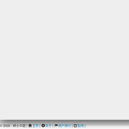
© 2026 - 紳士の庭 |
主页
|
关于
|
用户排行
|
贴吧
|