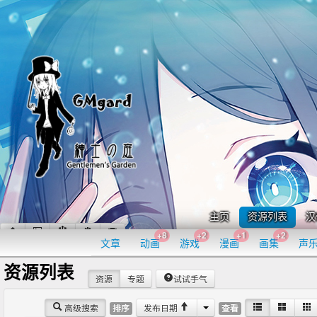
主页
资源列表
汉
+8
+2
+1
+2
文章
动画
游戏
漫画
画集
声
资源列表
资源
专题
试试手气
高级搜索
发布日期
排序
查看