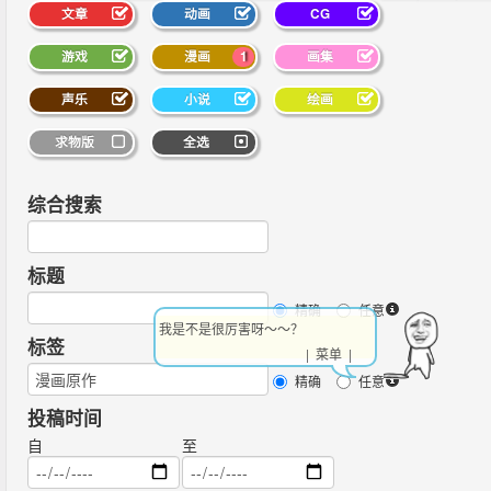
文章
动画
CG
游戏
漫画
1
画集
声乐
小说
绘画
求物版
全选
综合搜索
标题
精确
任意
我是不是很厉害呀～～？
标签
| 菜单 |
精确
任意
投稿时间
自
至