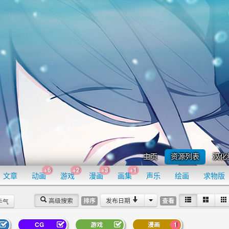
主页
资源列表
汉化
+6
+2
+3
+1
文章
动画
游戏
漫画
画集
声乐
绘画
求物版
高级搜索
发布日期
排序
查看
手气
CG
游戏
漫画
1