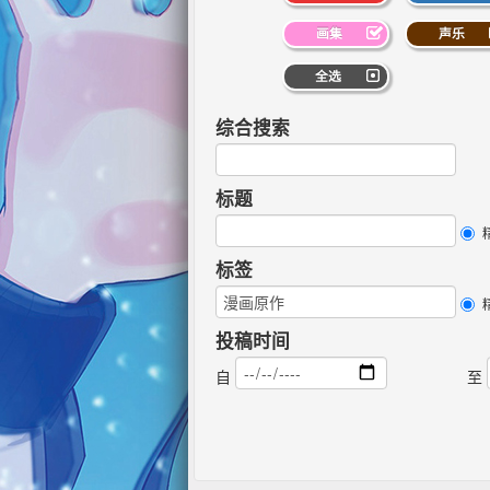
画集
声乐
全选
综合搜索
标题
标签
投稿时间
自
至