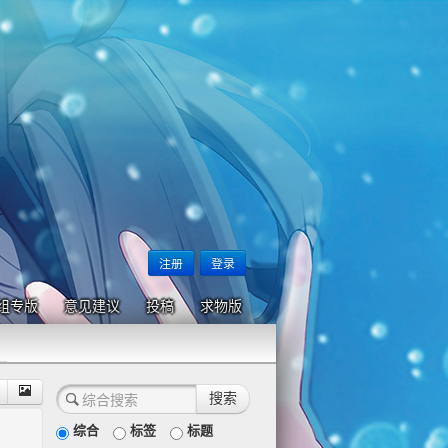
注册
登录
组专版
意见建议
投稿
求物版
综合
标签
标题