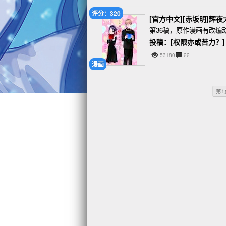
评分：320
[官方中文][赤坂明]辉夜
第36稿，原作漫画有改编
投稿：[权限亦或苦力？]
53180
22
漫画
第1