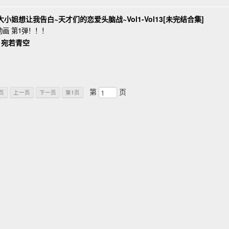
大小姐想让我告白~天才们的恋爱头脑战~Vol1-Vol13[未完结合集]
动画 第1弹！！！
 宛若青空
第
页
页
上一页
下一页
第1页