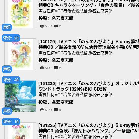
特典CD キャラクターソング -「夏色の風景」／越
小鞠(CV.阿澄佳奈) [320K]
需要任何ACG专辑资源私信@名云京志郎
投稿：名云京志郎
5631
2
声乐
评分：20
[140129] TVアニメ「のんのんびより」Blu-ray第2
特典CD ／越谷夏海(CV.佐倉綾音)&越谷小鞠(CV.阿
佳奈) [320K+BK]
需要任何ACG专辑资源私信@名云京志郎
投稿：名云京志郎
5410
2
声乐
评分：40
[131225] TVアニメ「のんのんびより」オリジナル
ウンドトラック [320K+BK] CD2枚
需要任何ACG专辑资源私信@名云京志郎
投稿：名云京志郎
5541
3
声乐
评分：10
[131225] TVアニメ「のんのんびより」Blu-ray第1
特典CD 角色歌-「ほんわかハミング」／一条蛍(CV.
川梨衣) [320K+BK]
需要任何ACG专辑资源私信@名云京志郎