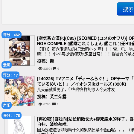
评分：462
[空気系☆漢化](C85) [SEQMED (ユメのオワリ)] O
NGE COMPILE (艦隊これくしょん-艦これ-)[无H][
年龄]
【非H】第六驱逐队的4只激萌小loli啊！！！雷、电、响
晓！！！小loli与提督的欢乐鬼畜日常！！！提督真的是
鬼畜了，可怜我4只小loli啊~~~UP停不下来了，太可爱
投稿：搬
了，内心有种想去捉弄下的强烈
漫画
22994
9
评分：17
[140226] TVアニメ「ディーふらぐ！」OPテーマ
ているめいと！」／イオシスjkガールズ (320K)
几天前就看见了，但各种各样的原因今天才发···
投稿：芙兰朵露
6766
1
声乐
评分：175
[再投稿][自残向]站长稍微长大+穿死库水的样子，自
自扫，渣绘勿喷。
因为是渣渣所以眼睛什么的果然还是不会画呢。。。（