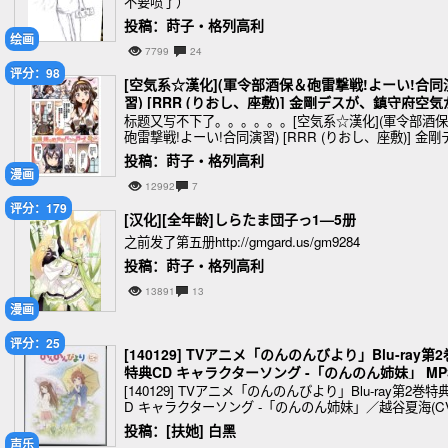
不要喷了）
投稿：莳子‧格列高利
绘画
7799
24
评分：98
[空気系☆漢化](軍令部酒保＆砲雷撃戦!よーい!合同
習) [RRR (りおし、座敷)] 金剛デスが、鎮守府空気
バーニングラブデース!-改二- (艦隊これくの
标题又写不下了。。。。。。[空気系☆漢化](軍令部酒
砲雷撃戦!よーい!合同演習) [RRR (りおし、座敷)] 金剛
スが、鎮守府の空気がバーニングラブデース!-改二- (艦
投稿：莳子‧格列高利
これくしょん-艦これ
漫画
12992
7
评分：179
[汉化][全年龄]しらたま団子っ1—5册
之前发了第五册http://gmgard.us/gm9284
投稿：莳子‧格列高利
13891
13
漫画
评分：25
[140129] TVアニメ「のんのんびより」Blu-ray第2
特典CD キャラクターソング -「のんのん姉妹」 MP
X320K
[140129] TVアニメ「のんのんびより」Blu-ray第2巻特
D キャラクターソング -「のんのん姉妹」／越谷夏海(CV
佐仓绫音)&越谷小鞠(CV.阿澄佳奈)
投稿：[扶她] 白黑
声乐