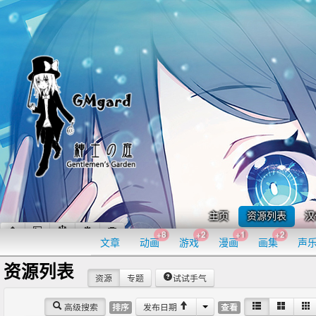
主页
资源列表
汉
+8
+2
+1
+2
文章
动画
游戏
漫画
画集
声
资源列表
资源
专题
试试手气
高级搜索
发布日期
排序
查看