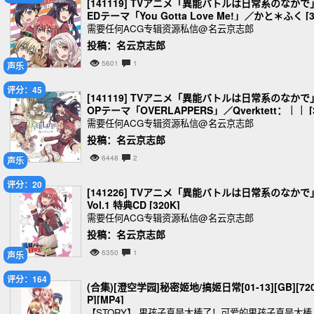
[141119] TVアニメ「異能バトルは日常系のなかで
EDテーマ「You Gotta Love Me!」／かと＊ふく [3
0K]
需要任何ACG专辑资源私信@名云京志郎
投稿：名云京志郎
5601
1
声乐
评分：45
[141119] TVアニメ「異能バトルは日常系のなかで
OPテーマ「OVERLAPPERS」／Qverktett：｜｜ [
20K]
需要任何ACG专辑资源私信@名云京志郎
投稿：名云京志郎
6448
2
声乐
评分：20
[141226] TVアニメ「異能バトルは日常系のなかで
Vol.1 特典CD [320K]
需要任何ACG专辑资源私信@名云京志郎
投稿：名云京志郎
6350
1
声乐
评分：164
(合集)[澄空学园]秘密姬地/搞姬日常[01-13][GB][72
P][MP4]
【STORY】 男孩子真是太棒了！可爱的男孩子真是太棒