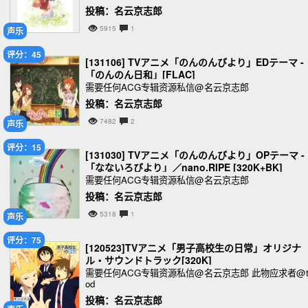
投稿：名云京志郎
5915
1
声乐
评分：45
[131106] TVアニメ「のんのんびより」EDテーマ -
「のんのん日和」[FLAC]
需要任何ACG专辑资源私信@名云京志郎
投稿：名云京志郎
7482
2
声乐
评分：15
[131030] TVアニメ「のんのんびより」OPテーマ -
「なないろびより」／nano.RIPE [320K+BK]
需要任何ACG专辑资源私信@名云京志郎
投稿：名云京志郎
5318
1
声乐
评分：75
[120523]TVアニメ「男子高校生の日常」オリジナ
ル・サウンドトラック[320K]
需要任何ACG专辑资源私信@名云京志郎 此物应求者@t
od
投稿：名云京志郎