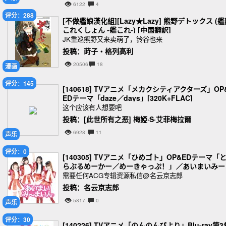
6122
4
评分：288
[不做艦娘漢化組][Lazy★Lazy] 熊野デトックス (
これくしょん -艦これ-) [中国翻訳]
JK重巡熊野又来卖萌了，铃谷也来
投稿：莳子‧格列高利
20506
18
漫画
评分：145
[140618] TVアニメ「メカクシティアクターズ」OP
EDテーマ「daze／days」[320K+FLAC]
这个应该有人想要吧
投稿：[此世所有之恶] 梅婭·S·艾菲梅拉爾
6928
11
声乐
评分：0
[140305] TVアニメ「ひめゴト」OP&EDテーマ「
らぶるめーかー／めーきゃっぷ！」／あいまいみー
いん [320K]
需要任何ACG专辑资源私信@名云京志郎
投稿：名云京志郎
5817
0
声乐
评分：30
[140226] TVアニメ「のんのんびより」Blu-ray第3