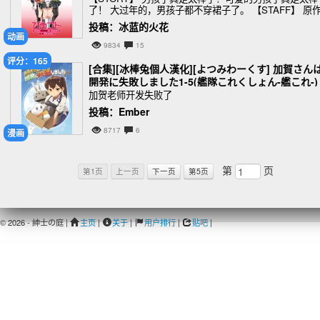
了！ 大过年的，男孩子都不穿裙子了。 【STAFF】 原
佃煮のりお「ひめゴト」（一迅社） 監督／演出 柳瀬雄
投稿：冰蓝的火花
シリーズ構成／脚本
动画
9834
15
评分：165
[合集][冰棒兔個人漢化][よつみわーくす] 加賀さん
開発に失敗しました1-5(艦隊これくしょん-艦これ-)
加贺老师开发失败了
投稿：Ember
8717
6
漫画
第
页
第1页
上一页
下一页
第5页
© 2026 - 紳士の庭 |
主页
|
关于
|
用户排行
|
贴吧
|