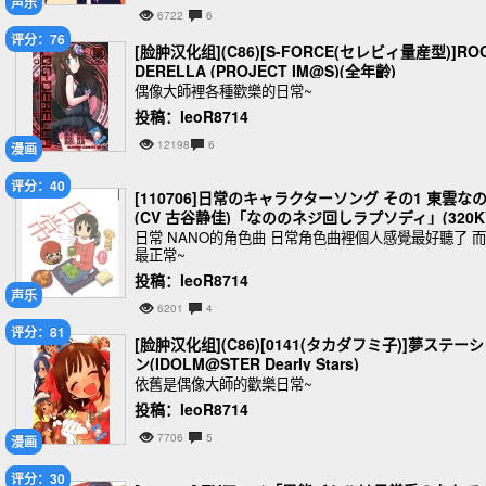
声乐
6722
6
评分：76
[脸肿汉化组](C86)[S-FORCE(セレビィ量産型)]RO
DERELLA (PROJECT IM@S)(全年齡)
偶像大師裡各種歡樂的日常~
投稿：leoR8714
12198
6
漫画
评分：40
[110706]日常のキャラクターソング その1 東雲な
(CV 古谷静佳)「なののネジ回しラプソディ」(320K
日常 NANO的角色曲 日常角色曲裡個人感覺最好聽了 
最正常~
投稿：leoR8714
声乐
6201
4
评分：81
[脸肿汉化组](C86)[0141(タカダフミ子)]夢ステー
ン(IDOLM@STER Dearly Stars)
依舊是偶像大師的歡樂日常~
投稿：leoR8714
7706
5
漫画
评分：30