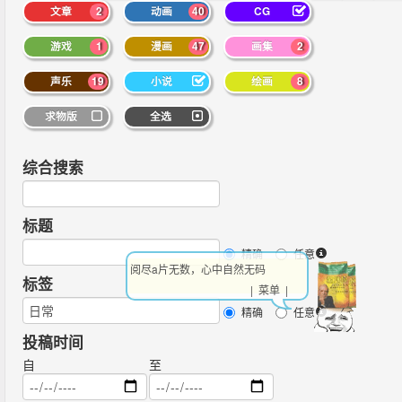
文章
2
动画
40
CG
游戏
1
漫画
47
画集
2
声乐
19
小说
绘画
8
求物版
全选
综合搜索
标题
精确
任意
阅尽a片无数，心中自然无码
标签
| 菜单 |
精确
任意
投稿时间
自
至