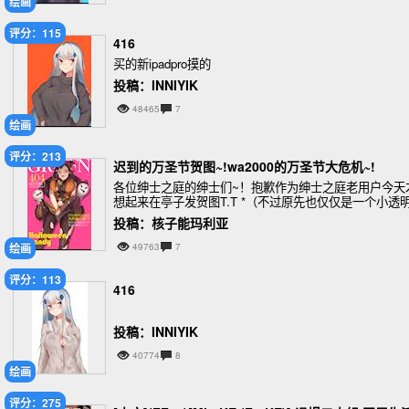
绘画
评分：115
416
买的新ipadpro摸的
投稿：INNIYIK
48465
7
绘画
评分：213
迟到的万圣节贺图~!wa2000的万圣节大危机~!
各位绅士之庭的绅士们~！抱歉作为绅士之庭老用户今天
想起来在亭子发贺图T.T *（不过原先也仅仅是一个小透
罢了。）这次为各位带来迟来的万圣节贺图~！wa2000
投稿：核子能玛利亚
万圣节大危机 ~！希望大家能够喜欢~
绘画
49763
7
评分：113
416
投稿：INNIYIK
40774
8
绘画
评分：275