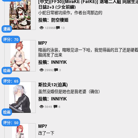
[中文](FF30)[MiraKE (FatKE)] 退場二人組 同居生
日誌2+3 (少女前線)
小蛇日常被坑续作，作者台湾那边的
投稿：防空棲姫
123968
13
漫画
评分：70
MP7
瞎画的泳装，瞎眼见谅一下哈，我觉得画的丑了还是硬
脑阔发了出来
投稿：INNIYIK
绘画
29992
3
评分：65
斯拉夫12(迫真)
虽然没婚但是她也是我老婆（确信）
投稿：INNIYIK
5649
6
绘画
评分：50
MP7
改了一下