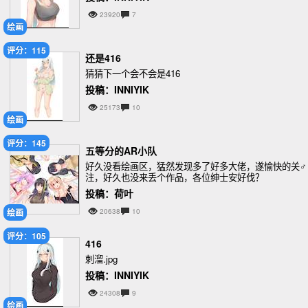
23920
7
绘画
评分：115
还是416
猜猜下一个会不会是416
投稿：INNIYIK
25173
10
绘画
评分：145
五等分的AR小队
好久没看绘画区，猛然发现多了好多大佬，遂愉快的关♂
注，好久也没来丢个作品，各位绅士安好伐？
投稿：荷叶
绘画
20638
10
评分：105
416
刺溜.jpg
投稿：INNIYIK
24308
9
绘画