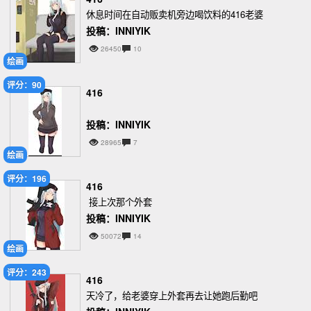
休息时间在自动贩卖机旁边喝饮料的416老婆
投稿：INNIYIK
26450
10
绘画
评分：90
416
投稿：INNIYIK
28965
7
绘画
评分：196
416
接上次那个外套
投稿：INNIYIK
50072
14
绘画
评分：243
416
天冷了，给老婆穿上外套再去让她跑后勤吧