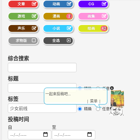
文章
动画
CG
游戏
漫画
2
画集
声乐
小说
绘画
42
求物版
全选
综合搜索
标题
精确
任意
一起来投稿吧...
标签
| 菜单 |
精确
任意
投稿时间
自
至