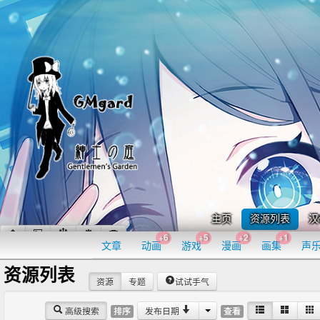
主页
资源列表
汉
+6
+5
+2
+1
文章
动画
游戏
漫画
画集
声
资源列表
资源
专题
试试手气
高级搜索
发布日期
排序
查看