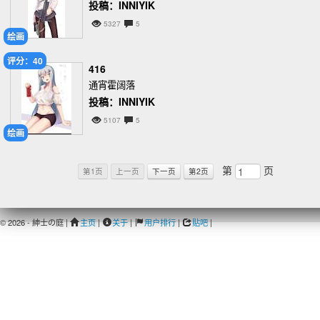
投稿：INNIYIK
5327
5
绘画
评分：40
416
通宵霍阔落
投稿：INNIYIK
5107
5
绘画
第
页
第1页
上一页
下一页
第2页
© 2026 - 紳士の庭 |
主页
|
关于
|
用户排行
|
贴吧
|