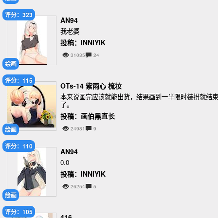
评分：323
AN94
我老婆
投稿：INNIYIK
31035
24
绘画
评分：115
OTs-14 紫雨心 梳妆
本来说画完应该就能出货，结果画到一半限时装扮就结
了。
投稿：画伯黑直长
绘画
24981
9
评分：110
AN94
0.0
投稿：INNIYIK
26254
5
绘画
评分：105
416