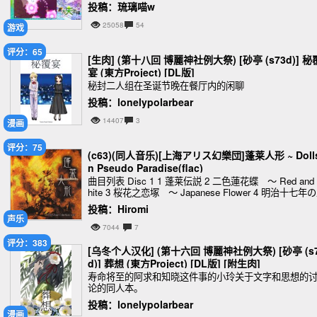
投稿：琉璃喵w
25058
54
游戏
评分：65
[生肉] (第十八回 博麗神社例大祭) [砂亭 (s73d)] 秘
宴 (東方Project) [DL版]
秘封二人组在圣诞节晚在餐厅内的闲聊
投稿：lonelypolarbear
14407
3
漫画
评分：75
(c63)(同人音乐)[上海アリス幻樂団]蓬莱人形 ~ Dolls
n Pseudo Paradise(flac)
曲目列表 Disc 1 1 蓬莱伝説 2 二色蓮花蝶 ～ Red and
hite 3 桜花之恋塚 ～ Japanese Flower 4 明治十七年
海アリス 5 東方怪奇談 6
投稿：Hiromi
声乐
7044
7
评分：383
[乌冬个人汉化] (第十六回 博麗神社例大祭) [砂亭 (s
d)] 葬想 (東方Project) [DL版] [附生肉]
寿命将至的阿求和知晓这件事的小玲关于文字和思想的
论的同人本。
投稿：lonelypolarbear
漫画