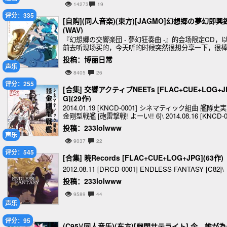
14273
19
评分：335
[自购](同人音楽)(東方)[JAGMO]幻想郷の夢幻即興
(WAV)
『幻想郷の交響楽団 - 夢幻狂奏曲 -』的会场限定CD，
前去听现场买的，今天听的时候突然很想分享一下，很
的萨克斯。
投稿：博丽日常
声乐
8405
26
评分：255
[合集] 交響アクティブNEETs [FLAC+CUE+LOG+J
G](29作)
2014.01.19 [KNCD-0001] シネマティック組曲 艦隊史実
金剛型戦艦 [砲雷撃戦! よーい!! 6]\ 2014.08.16 [KNCD-
02] 艦隊フィルハーモニー交響楽団 [
投稿：233lolwww
声乐
9037
22
评分：545
[合集] 暁Records [FLAC+CUE+LOG+JPG](63作)
2012.08.11 [DRCD-0001] ENDLESS FANTASY [C82]\
投稿：233lolwww
9589
44
声乐
评分：95
(C95)(同人音乐)(东方)[幽閉サテライト] 今、誰が