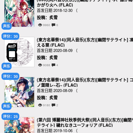
かがり火へ (FLAC)
首发日期 2018-12-30 （
投稿：炙雪
9960
6
声乐
评分：30
(東方名華祭14)(同人音乐)(东方)[幽閉サテライト] 
える罠 (FLAC)
首发日期 2020-08-09 （
投稿：炙雪
9088
4
声乐
评分：30
(東方名華祭14)(同人音乐)(东方)[幽閉サテライト] 
ノ葉隠レ~石~ (FLAC)
首发日期 2020-08-09 （
投稿：炙雪
9180
2
声乐
评分：25
(第六回 博麗神社秋季例大祭)(同人音乐)(东方)[幽閉
テライト] 穢れなきユーフォリア (FLAC)
首发日期 2019-10-06 （