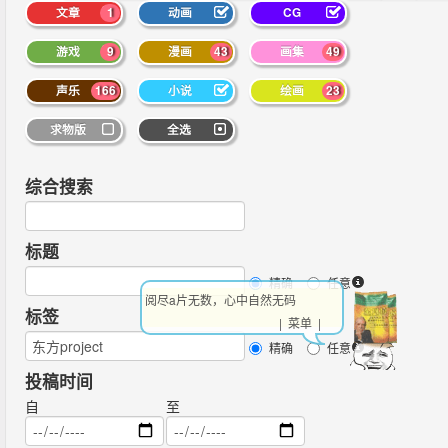
文章
1
动画
CG
游戏
9
漫画
43
画集
49
声乐
166
小说
绘画
23
求物版
全选
综合搜索
标题
精确
任意
阅尽a片无数，心中自然无码
标签
| 菜单 |
精确
任意
投稿时间
自
至