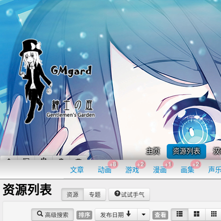
主页
资源列表
汉
+8
+2
+1
+2
文章
动画
游戏
漫画
画集
声
资源列表
资源
专题
试试手气
高级搜索
发布日期
排序
查看