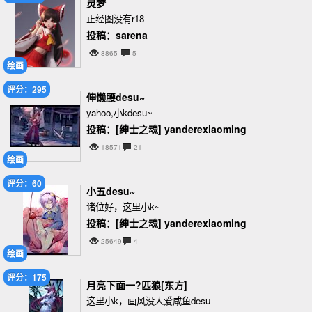
灵梦
正经图没有r18
投稿：sarena
8865
5
绘画
评分：295
伸懒腰desu~
yahoo,小kdesu~
投稿：[绅士之魂] yanderexiaoming
18571
21
绘画
评分：60
小五desu~
诸位好，这里小k~
投稿：[绅士之魂] yanderexiaoming
25649
4
绘画
评分：175
月亮下面一?匹狼[东方]
这里小k，画风没人爱咸鱼desu