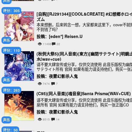
声乐
评分：305
[自购][RJ291344][COOL&CREATE] #幻想郷ホロ
ズム
本来想删，后来转念一想，大家都来这里下，cover不就
不到钱了吗？
投稿：[eden*] Reisen.U
声乐
11498
22
评分：110
(秋例大祭5)(同人音楽)(東方)[幽閉サテライト]明鏡
水(wav+cue)
请不要大肆宣传或分享，仅供交流使用 此音乐版权为幽
サテライト所有 官网 如果有能力请支持他们，购买一张
版CD
投稿：夜雾幻影杀人鬼
声乐
7474
7
评分：263
(C95)(同人音楽)[魂音泉]Santa Prisma(WAV+CUE)
请不要大肆宣传或分享，仅供交流使用 此音乐版权为魂
泉所有 官网 如果有能力请支持他们，购买一张正版CD
投稿：夜雾幻影杀人鬼
声乐
8515
14
评分：50