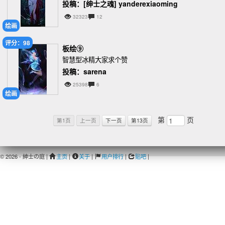
投稿：[绅士之魂] yanderexiaoming
32323
12
绘画
评分：98
板绘⑨
智慧型冰精大家求个赞
投稿：sarena
25398
6
绘画
第
页
第1页
上一页
下一页
第13页
© 2026 - 紳士の庭 |
主页
|
关于
|
用户排行
|
贴吧
|