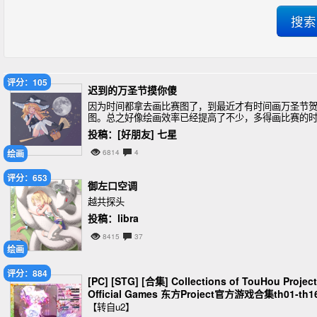
评分：105
迟到的万圣节摸你傻
因为时间都拿去画比赛图了，到最近才有时间画万圣节
图。总之好像绘画效率已经提高了不少，多得画比赛的
候总结到的一些经验，现在正在尝试一些新的画笔看看
投稿：[好朋友] 七星
用。可恶，东方过时了嘛，怎么同学说已经不是这个时
绘画
6814
4
评分：653
御左口空调
越共探头
投稿：libra
8415
37
绘画
评分：884
[PC] [STG] [合集] Collections of TouHou Project
Official Games 东方Project官方游戏合集th01-th1
【转自u2】