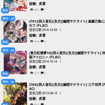
投稿：炙雪
8681
1
声乐
评分：30
(C91)(同人音乐)(东方)[幽閉サテライト] 森羅万象
れて (FLAC)
首发日期 2016-12-29 （
投稿：炙雪
8434
2
声乐
评分：25
(東方紅楼夢10)(同人音乐)(东方)[幽閉サテライト] 
裂アイロニー (FLAC)
首发日期 2014-10-12 （
投稿：炙雪
8772
2
声乐
评分：35
(C84)(同人音乐)(东方)[幽閉サテライト] 三千世界 (
AC)
首发日期 2013-08-12 （
投稿：炙雪
8607
1