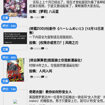
实际上上个月已经出了，现在才发帖是因为看了各种
式演示视频，于是又激动起来了，果断推荐大家去玩。
投稿：[萝莉] 八云蓝
文章
10837
7
评分：343
(转载ZOD)I社新作《ハーレムめいと》[12月12日发
售]
一下内容全为复制请无视我就好。
投稿：[权限亦或苦力？] 风晓之刃
62326
13
文章
评分：400
[转自算算君]假面骑士空我新漫画化！
时隔16年之久，空我居然要漫画化啦！
投稿：人间入间
21946
30
文章
评分：146
奇葩衣服！教你如何秒变女人
美国佛罗里达州一位青年日前推出一款名叫“女人外皮”（F
mskin）的橡胶衣。男子只要穿上它，就可以“秒变”女性
体验当女人的感觉。如今，这款商品受到热