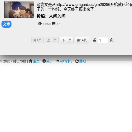
这篇文是从http://www.gmgard.us/gm29296开始就已经
了的一个构想，今天终于搞出来了
投稿：人间入间
文章
11031
17
第
页
第1页
上一页
下一页
第14页
© 2026 - 紳士の庭 |
主页
|
关于
|
用户排行
|
贴吧
|