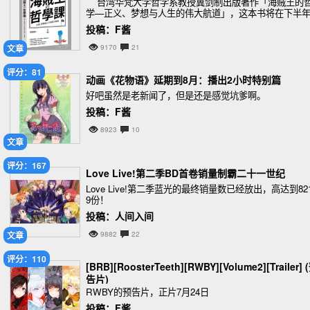
台湾华梵大学哲学系教授冀剑制出版著作「海贼王的
学—正义、梦想与人生的伟大航道」，这本书将在下半
走进该系成为“教材”。
投稿：F酱
文章
9170
21
评分：81
动画《花物语》延期到8月：播出2小时特别篇
好吧虽然是老新闻了，但是还是感觉坑爹啊。
投稿：F酱
8923
10
文章
评分：167
Love Live!第二季BD首卷销量制霸二十一世纪
Love Live!第二季蓝光的最终销量数已经放出，高达到82
9份！
投稿：人间入间
文章
9882
22
评分：110
[BRB][RoosterTeeth][RWBY][Volume2][Trailer] 
告片)
RWBY的预告片，正片7月24日
投稿：F酱