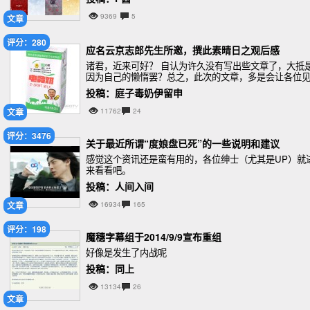
9369
5
文章
评分：280
应名云京志郎先生所邀，撰此素晴日之观后感
诸君，近来可好？ 自认为许久没有写出些文章了，大抵
因为自己的懒惰罢？总之，此次的文章，多是会让各位
笑了，自己毕竟图样，怕是写不出什么好东西。至于近
投稿：庭子毒奶伊留申
七群之新人罢，或有些睿智，或有些懵懂，或有些无
文章
11762
24
评分：3476
关于最近所谓“度娘盘已死”的一些说明和建议
感觉这个资讯还是蛮有用的，各位绅士（尤其是UP）就
来看看吧。
投稿：人间入间
文章
16934
165
评分：198
魔穗字幕组于2014/9/9宣布重组
好像是发生了内战呢
投稿：同上
13134
26
文章