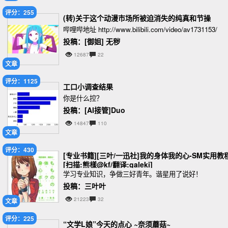
评分：255
(转)关于这个动漫市场所被迫消失的纯真和节操
哔哩哔地址 http://www.bilibili.com/video/av1731153/
投稿：[御姐] 无秽
12687
22
文章
评分：1125
工口小调查结果
你是什么控？
投稿：[AI接管]Duo
14847
110
文章
评分：430
[专业书籍][三叶/一迅社]我的身体我的心-SM实用教
[扫描:熊樣@kf/翻译:galeki]
学习专业知识，争做三好青年。谐星用了说好！
投稿：三叶叶
21223
32
文章
评分：225
“文学L娘”今天的点心 ~奈须蘑菇~