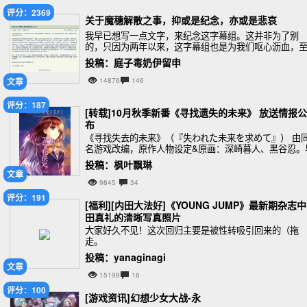
评分：2369
关于魔穗解散之事，抑或是纪念，亦或是悲哀
我早已想写一点文字，来纪念这字幕组。这并非为了别
的，只因为两年以来，这字幕组也是为我们呕心沥血，
今没有停止，我很想借此算是吐一口气，将悲哀摆脱，
投稿：庭子毒奶伊留申
自己轻松一下，照直说，就是我倒要将他们忘却了。
文章
14876
146
评分：187
[转载]10月秋季新番《寻找遗失的未来》 放送情报公
布
《寻找失去的未来》（『失われた未来を求めて』） 由
名游戏改编，原作人物设定&原画：深崎暮人、黑谷忍。
先公布动画化，先已确定10月秋季新番放送。
投稿：枫叶飘琳
文章
9845
34
评分：191
[福利][内田大法好]《YOUNG JUMP》最新期杂志
田真礼的清晰写真照片
大家好久不见！这次回归主要是被性转吸引回来的（拖
走。
投稿：yanaginagi
文章
15198
16
评分：100
[游戏资讯]幻想少女大战-永