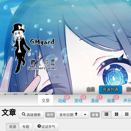
主页
资源列表
汉
+8
+2
+1
+2
文章
动画
游戏
漫画
画集
声
文章
高级搜索
发布日期
排序
查看
资源
专题
试试手气