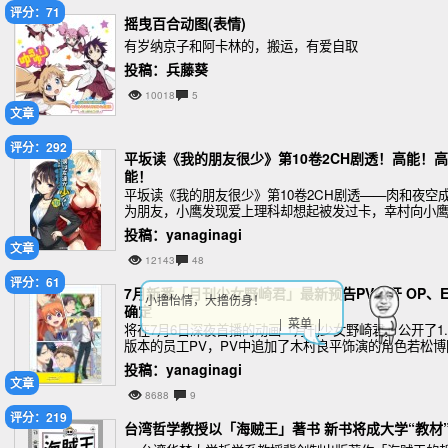
评分：71
摇曳百合动图(表情)
有岁纳京子和阿卡林的，搬运，有爱自取
投稿：兵藤葵
10018
5
文章
评分：292
平坂读《我的朋友很少》第10卷2CH剧透！高能！高
能！
平坂读《我的朋友很少》第10卷2CH剧透——肉和夜空
为朋友，小鹰发现爱上理科却想起被发过卡，幸村向小
告白，小鹰同意交往，本卷无插图，下卷完结。
投稿：yanaginagi
文章
12143
48
评分：61
7月新番「月刊少女野崎君」最新预告PV公开 OP、E
小撸怡情，大撸伤身！
确定
| 菜单 |
将在7月6日深夜首播的动画「月刊少女野崎君」公开了1.
版本的员工PV，PV中追加了木村良平饰演的角色若松博
的声音，同时动画的主题曲OP和ED都得到确定！
投稿：yanaginagi
文章
8688
9
评分：219
台湾哲学教授以「海贼王」著书 新书将成大学“教材