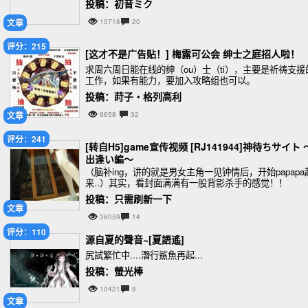
投稿：初音ミク
文章
10718
20
评分：215
[这才不是广告贴！] 梅露可公会 绅士之庭招人啦！
求周六周日能在线的绅（ou）士（ti），主要是祈祷支援
工作，如果有能力，要加入攻略组也可以。
投稿：莳子‧格列高利
文章
9658
32
评分：241
[转自H5]game宣传视频 [RJ141944]神待ちサイト 
出逢い編～
（脑补ing，讲的就是男女主角一见钟情后，开始papapa
来..）其实，看封面满满有一股背影杀手的感觉！！
投稿：只需刷新一下
文章
36059
14
评分：110
源自夏的聲音~[夏語遙]
尻試繁忙中....潛行鯊魚再起...
投稿：螢光棒
10421
8
文章