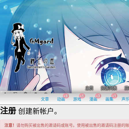
主页
资源列表
汉
+6
+1
+3
+1
文章
动画
游戏
漫画
画集
声
注册
创建新帐户。
注意！
请勿购买被出售的邀请码或账号。使用被出售的邀请码注册的