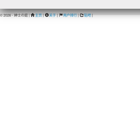
© 2026 - 紳士の庭 |
主页
|
关于
|
用户排行
|
贴吧
|