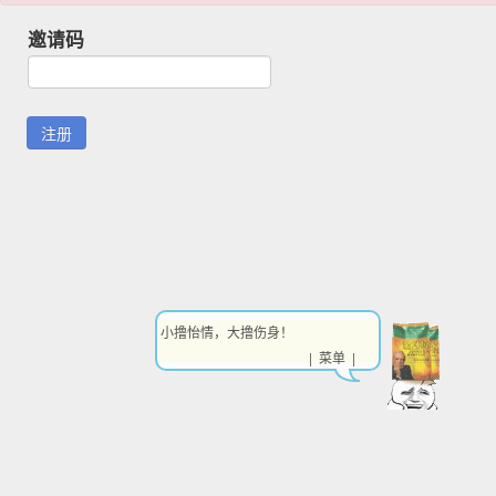
邀请码
小撸怡情，大撸伤身！
| 菜单 |