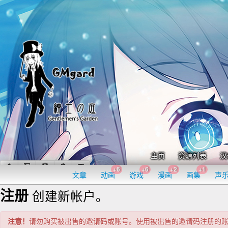
主页
资源列表
汉
+6
+6
+2
+1
文章
动画
游戏
漫画
画集
声
注册
创建新帐户。
注意！
请勿购买被出售的邀请码或账号。使用被出售的邀请码注册的