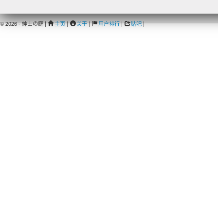
© 2026 - 紳士の庭 |
主页
|
关于
|
用户排行
|
贴吧
|