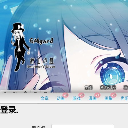
主页
资源列表
汉
+8
+2
+1
+2
文章
动画
游戏
漫画
画集
声
登录.