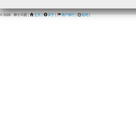
© 2026 - 紳士の庭 |
主页
|
关于
|
用户排行
|
贴吧
|