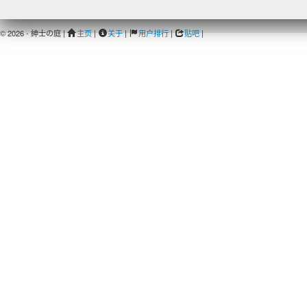
© 2026 - 紳士の庭 |
主页
|
关于
|
用户排行
|
贴吧
|