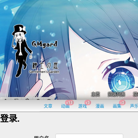
主页
资源列表
汉
+13
+3
+2
文章
动画
游戏
漫画
画集
声
登录.