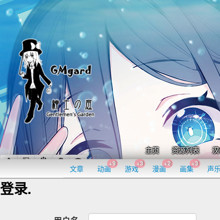
主页
资源列表
汉
+9
+3
+2
+3
文章
动画
游戏
漫画
画集
声
登录.