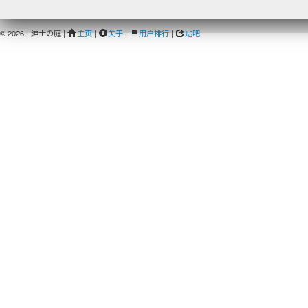
© 2026 - 紳士の庭 |
主页
|
关于
|
用户排行
|
贴吧
|